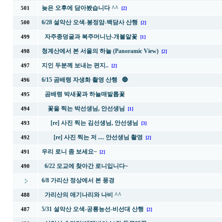
늦은 오후에 담아봤습니다 ^^
501
[2]
6/28 설악산 오색-봉정암-백담사 산행
500
[2]
자주종덩굴과 복주머니난-개불알꽃
499
[1]
청계산에서 본 서울의 하늘 (Panoramic View)
498
[2]
지인 두분께 보내는 편지..
497
[2]
6/15 곰배령 자생화 촬영 산행 🔵
496
곰배령 박새꽃과 하늘매발톱꽃
495
꽃을 찍는 박선생님, 안선생님
494
[1]
[re] 사진 찍는 김선생님, 안선생님
493
[3]
[re] 사진 찍는 저 .... 안선생님 촬영
492
[2]
우리 로니 좀 보세요~
491
[2]
6/22 모교에 찾아간 로니입니다~
490
6/8 가리산 정상에서 본 풍경
가리산의 애기나리와 나비 ^^
488
5/31 설악산 오색-공룡능선-비선대 산행
487
[2]