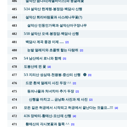
설악산 솜다리(에델바이스)와 둥글레꽃
486
5/24 설악산 한계령-봉정암-백담사 산행
485
설악산 회리바람꽃과 사스레나무꽃(?)
484
설악산 민둥인가목과 설악산아구장나무
483
5/18 설악산 오색-봉정암-백담사 산행
482
백담사 계곡 풍경 이제 .....
481
[2]
눈밭 얼레지와 초콜렛 핱는 다람쥐
480
[2]
5/4 남산에서 로니와 함께
479
[3]
도봉산에 핀 꽃
478
[4]
5/3 지리산 성삼재-천왕봉-중산리 산행 🔵
477
[3]
드문 흰색 얼레지 사진 두장 ^^
476
[2]
동의나물과 처녀치마 추가 두장
475
[2]
산행을 마치고 ... 금낭화 사진과 제 사진
474
[2]
모든 길은 허공에서 시작되고 허공에서 끝난다는 것을요...!!!
473
[4]
4/26 장박리-황매산-모산재 산행
472
[4]
황매산의 각시붓꽃과 철쭉 ^^
471
[3]