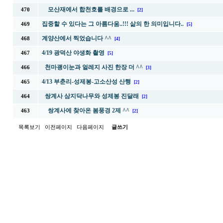
모산재에서 합천호를 배경으로 ...
470
[2]
집중할 수 있다는 그 아름다움..!!! 삶의 한 의미입니다..
469
[5]
계양산에서 찍었습니다 ^^
468
[4]
4/19 광덕산 야생화 촬영
467
[5]
천마괭이눈과 얼레지 사진 한장 더 ^^
466
[3]
4/13 부춘리-성제봉-고소산성 산행
465
[2]
쌍계사 삼지닥나무와 성제봉 진달래
464
[2]
쌍계사에 찾아온 봄풍경 2제 ^^
463
[2]
목록보기
이전페이지
다음페이지
글쓰기