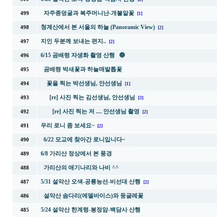
자주종덩굴과 복주머니난-개불알꽃
499
[1]
청계산에서 본 서울의 하늘 (Panoramic View)
498
[2]
지인 두분께 보내는 편지..
497
[2]
6/15 곰배령 자생화 촬영 산행 🔵
496
곰배령 박새꽃과 하늘매발톱꽃
495
꽃을 찍는 박선생님, 안선생님
494
[1]
[re] 사진 찍는 김선생님, 안선생님
493
[3]
[re] 사진 찍는 저 .... 안선생님 촬영
492
[2]
우리 로니 좀 보세요~
491
[2]
6/22 모교에 찾아간 로니입니다~
490
6/8 가리산 정상에서 본 풍경
489
가리산의 애기나리와 나비 ^^
488
5/31 설악산 오색-공룡능선-비선대 산행
487
[2]
설악산 솜다리(에델바이스)와 둥글레꽃
486
5/24 설악산 한계령-봉정암-백담사 산행
485