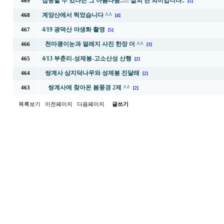
집중할 수 있다는 그 아름다움..!!! 삶의 한 의미입니다..
469
[5]
계양산에서 찍었습니다 ^^
468
[4]
4/19 광덕산 야생화 촬영
467
[5]
천마괭이눈과 얼레지 사진 한장 더 ^^
466
[3]
4/13 부춘리-성제봉-고소산성 산행
465
[2]
쌍계사 삼지닥나무와 성제봉 진달래
464
[2]
쌍계사에 찾아온 봄풍경 2제 ^^
463
[2]
목록보기
이전페이지
다음페이지
글쓰기