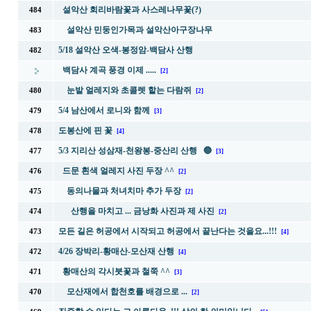
설악산 회리바람꽃과 사스레나무꽃(?)
484
설악산 민둥인가목과 설악산아구장나무
483
5/18 설악산 오색-봉정암-백담사 산행
482
백담사 계곡 풍경 이제 .....
[2]
눈밭 얼레지와 초콜렛 핱는 다람쥐
480
[2]
5/4 남산에서 로니와 함께
479
[3]
도봉산에 핀 꽃
478
[4]
5/3 지리산 성삼재-천왕봉-중산리 산행 🔵
477
[3]
드문 흰색 얼레지 사진 두장 ^^
476
[2]
동의나물과 처녀치마 추가 두장
475
[2]
산행을 마치고 ... 금낭화 사진과 제 사진
474
[2]
모든 길은 허공에서 시작되고 허공에서 끝난다는 것을요...!!!
473
[4]
4/26 장박리-황매산-모산재 산행
472
[4]
황매산의 각시붓꽃과 철쭉 ^^
471
[3]
모산재에서 합천호를 배경으로 ...
470
[2]