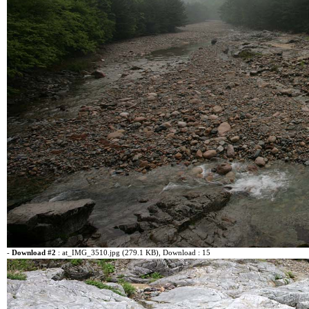
-
Download #2
:
at_IMG_3510.jpg (279.1 KB)
, Download : 15