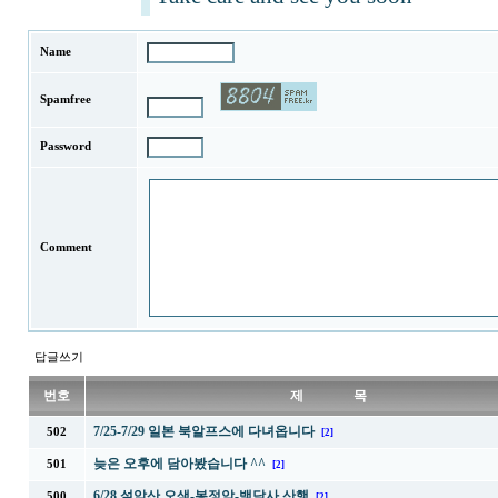
Name
Spamfree
Password
Comment
답글쓰기
번호
제 목
7/25-7/29 일본 북알프스에 다녀옵니다
502
[2]
늦은 오후에 담아봤습니다 ^^
501
[2]
6/28 설악산 오색-봉정암-백담사 산행
500
[2]