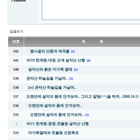
Comment
답글쓰기
번호
제 목
뱀사골의 단풍과 계곡물
542
[1]
10/19 한계령-대청-오색 설악산 산행
541
[4]
설악산의 붉은 마가목 열매
540
[5]
관악산 하늘길을 거닐며..
539
[3]
[re] 관악산 하늘길을 거닐며..
538
오랜만에 설악의 품에 안겨보며.. 그리고 알탕(^^)을 하며.. 2008.10.11
537
오랜만에 설악의 품에 안겨보며..
536
오랜만에 설악의 품에 안겨보며..
535
[2]
10/11 한계령-중청-천불동 설악산 산행
마가목열매와 천불동 오련폭포
533