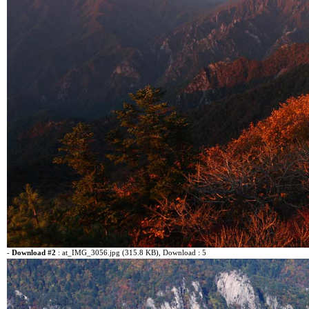
-
Download #2
:
at_IMG_3056.jpg (315.8 KB)
, Download : 5