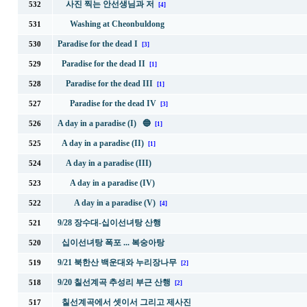
사진 찍는 안선생님과 저
532
[4]
Washing at Cheonbuldong
531
Paradise for the dead I
530
[3]
Paradise for the dead II
529
[1]
Paradise for the dead III
528
[1]
Paradise for the dead IV
527
[3]
A day in a paradise (I) 🔵
526
[1]
A day in a paradise (II)
525
[1]
A day in a paradise (III)
524
A day in a paradise (IV)
523
A day in a paradise (V)
522
[4]
9/28 장수대-십이선녀탕 산행
521
십이선녀탕 폭포 ... 복숭아탕
520
9/21 북한산 백운대와 누리장나무
519
[2]
9/20 칠선계곡 추성리 부근 산행
518
[2]
칠선계곡에서 셋이서 그리고 제사진
517