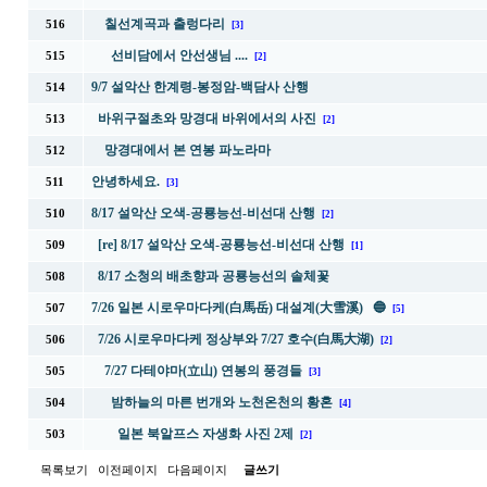
칠선계곡과 출렁다리
516
[3]
선비담에서 안선생님 ....
515
[2]
9/7 설악산 한계령-봉정암-백담사 산행
514
바위구절초와 망경대 바위에서의 사진
513
[2]
망경대에서 본 연봉 파노라마
512
안녕하세요.
511
[3]
8/17 설악산 오색-공룡능선-비선대 산행
510
[2]
[re] 8/17 설악산 오색-공룡능선-비선대 산행
509
[1]
8/17 소청의 배초향과 공룡능선의 솔체꽃
508
7/26 일본 시로우마다케(白馬岳) 대설계(大雪溪) 🔵
507
[5]
7/26 시로우마다케 정상부와 7/27 호수(白馬大湖)
506
[2]
7/27 다테야마(立山) 연봉의 풍경들
505
[3]
밤하늘의 마른 번개와 노천온천의 황혼
504
[4]
일본 북알프스 자생화 사진 2제
503
[2]
목록보기
이전페이지
다음페이지
글쓰기