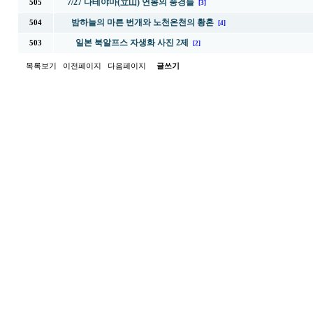
7/27 다테야마(立山) 연봉의 풍경들
505
[3]
밤하늘의 마른 번개와 노천온천의 황혼
504
[4]
일본 북알프스 자생화 사진 2제
503
[2]
목록보기
이전페이지
다음페이지
글쓰기