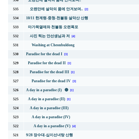
오랜만에 설악의 품에 안겨보며..
536
오랜만에 설악의 품에 안겨보며..
535
[2]
10/11 한계령-중청-천불동 설악산 산행
534
마가목열매와 천불동 오련폭포
533
사진 찍는 안선생님과 저
532
[4]
Washing at Cheonbuldong
531
Paradise for the dead I
530
[3]
Paradise for the dead II
529
[1]
Paradise for the dead III
528
[1]
Paradise for the dead IV
527
[3]
A day in a paradise (I) 🔵
526
[1]
A day in a paradise (II)
525
[1]
A day in a paradise (III)
524
A day in a paradise (IV)
523
A day in a paradise (V)
522
[4]
9/28 장수대-십이선녀탕 산행
521