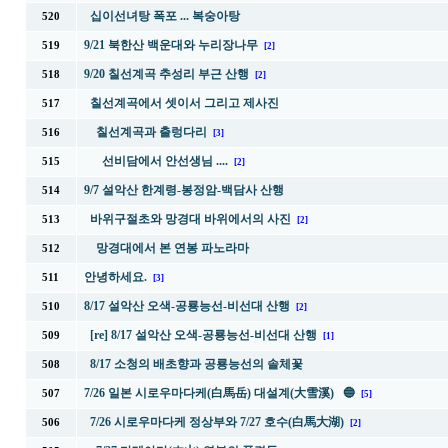
십이선녀탕 폭포 ... 복숭아탕
520
9/21 북한산 백운대와 누리장나무
519
[2]
9/20 칠선계곡 추성리 부근 산행
518
[2]
칠선계곡에서 셋이서 그리고 제사진
517
칠선계곡과 출렁다리
516
[3]
선비담에서 안선생님 ....
515
[2]
9/7 설악산 한계령-봉정암-백담사 산행
514
바위구절초와 망경대 바위에서의 사진
513
[2]
망경대에서 본 연봉 파노라마
512
안녕하세요.
511
[3]
8/17 설악산 오색-공룡능선-비선대 산행
510
[2]
[re] 8/17 설악산 오색-공룡능선-비선대 산행
509
[1]
8/17 소청의 배초향과 공룡능선의 솔체꽃
508
7/26 일본 시로우마다케(白馬岳) 대설계(大雪溪) 🔵
507
[5]
7/26 시로우마다케 정상부와 7/27 호수(白馬大湖)
506
[2]