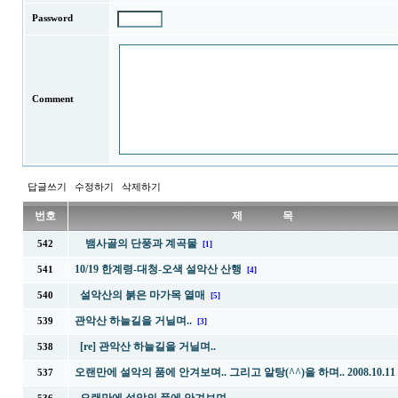
Password
Comment
답글쓰기
수정하기
삭제하기
번호
제 목
뱀사골의 단풍과 계곡물
542
[1]
10/19 한계령-대청-오색 설악산 산행
541
[4]
설악산의 붉은 마가목 열매
540
[5]
관악산 하늘길을 거닐며..
539
[3]
[re] 관악산 하늘길을 거닐며..
538
오랜만에 설악의 품에 안겨보며.. 그리고 알탕(^^)을 하며.. 2008.10.11
537