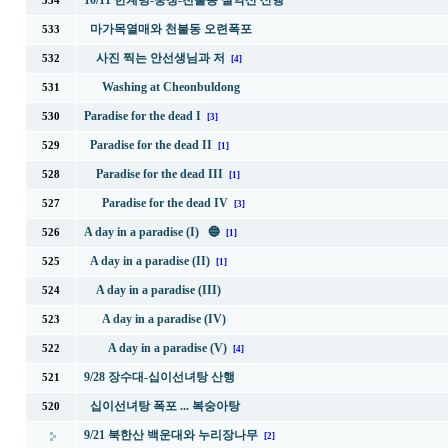
10/11 한계령-중청-천불동 설악산 산행
534
마가목열매와 천불동 오련폭포
533
사진 찍는 안선생님과 저
532
[4]
Washing at Cheonbuldong
531
Paradise for the dead I
530
[3]
Paradise for the dead II
529
[1]
Paradise for the dead III
528
[1]
Paradise for the dead IV
527
[3]
A day in a paradise (I) 🔵
526
[1]
A day in a paradise (II)
525
[1]
A day in a paradise (III)
524
A day in a paradise (IV)
523
A day in a paradise (V)
522
[4]
9/28 장수대-십이선녀탕 산행
521
십이선녀탕 폭포 ... 복숭아탕
520
9/21 북한산 백운대와 누리장나무
[2]