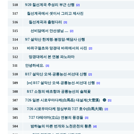
9/20 칠선계곡 추성리 부근 산행
518
[2]
칠선계곡에서 셋이서 그리고 제사진
517
칠선계곡과 출렁다리
516
[3]
선비담에서 안선생님 ....
515
[2]
9/7 설악산 한계령-봉정암-백담사 산행
514
바위구절초와 망경대 바위에서의 사진
513
[2]
망경대에서 본 연봉 파노라마
512
안녕하세요.
511
[3]
8/17 설악산 오색-공룡능선-비선대 산행
510
[2]
[re] 8/17 설악산 오색-공룡능선-비선대 산행
509
[1]
8/17 소청의 배초향과 공룡능선의 솔체꽃
508
7/26 일본 시로우마다케(白馬岳) 대설계(大雪溪) 🔵
507
[5]
7/26 시로우마다케 정상부와 7/27 호수(白馬大湖)
506
[2]
7/27 다테야마(立山) 연봉의 풍경들
505
[3]
밤하늘의 마른 번개와 노천온천의 황혼
504
[4]