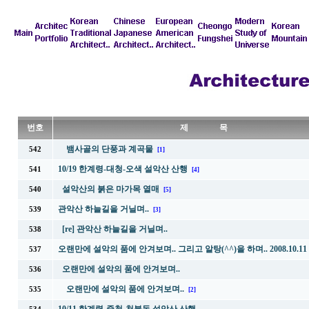
번호
제 목
뱀사골의 단풍과 계곡물
542
[1]
10/19 한계령-대청-오색 설악산 산행
541
[4]
설악산의 붉은 마가목 열매
540
[5]
관악산 하늘길을 거닐며..
539
[3]
[re] 관악산 하늘길을 거닐며..
538
오랜만에 설악의 품에 안겨보며.. 그리고 알탕(^^)을 하며.. 2008.10.11
537
오랜만에 설악의 품에 안겨보며..
536
오랜만에 설악의 품에 안겨보며..
535
[2]