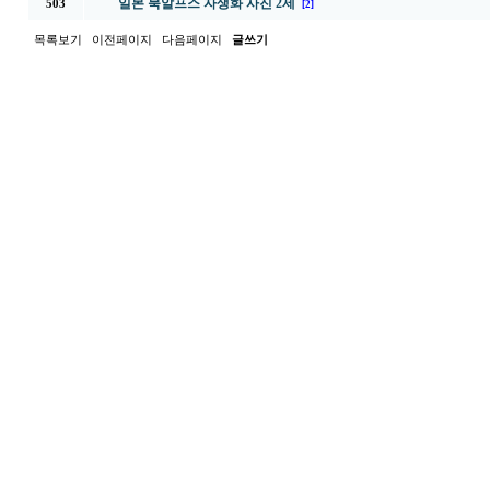
일본 북알프스 자생화 사진 2제
503
[2]
목록보기
이전페이지
다음페이지
글쓰기