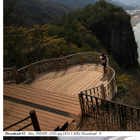
-
Download #2
:
Ahn_090309_1203.jpg (431.1 KB)
, Download : 9