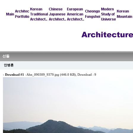
선돌
안병훈
-
Download #1
:
Ahn_090309_9379.jpg (446.0 KB)
, Download : 9