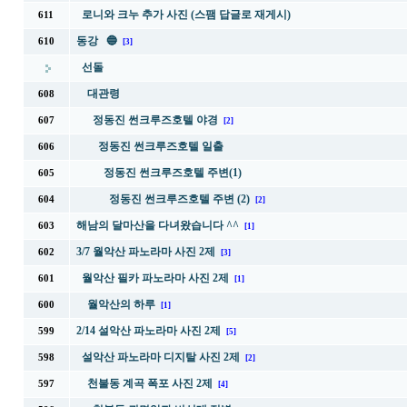
로니와 크누 추가 사진 (스팸 답글로 재게시)
611
동강 🔵
610
[3]
선돌
대관령
608
정동진 썬크루즈호텔 야경
607
[2]
정동진 썬크루즈호텔 일출
606
정동진 썬크루즈호텔 주변(1)
605
정동진 썬크루즈호텔 주변 (2)
604
[2]
해남의 달마산을 다녀왔습니다 ^^
603
[1]
3/7 월악산 파노라마 사진 2제
602
[3]
월악산 필카 파노라마 사진 2제
601
[1]
월악산의 하루
600
[1]
2/14 설악산 파노라마 사진 2제
599
[5]
설악산 파노라마 디지탈 사진 2제
598
[2]
천불동 계곡 폭포 사진 2제
597
[4]