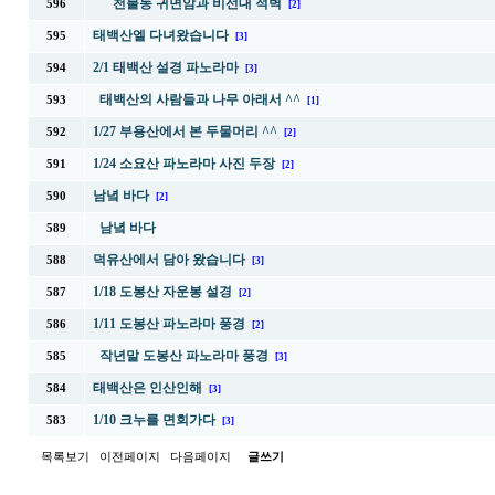
천불동 귀면암과 비선대 적벽
596
[2]
태백산엘 다녀왔습니다
595
[3]
2/1 태백산 설경 파노라마
594
[3]
태백산의 사람들과 나무 아래서 ^^
593
[1]
1/27 부용산에서 본 두물머리 ^^
592
[2]
1/24 소요산 파노라마 사진 두장
591
[2]
남녘 바다
590
[2]
남녘 바다
589
덕유산에서 담아 왔습니다
588
[3]
1/18 도봉산 자운봉 설경
587
[2]
1/11 도봉산 파노라마 풍경
586
[2]
작년말 도봉산 파노라마 풍경
585
[3]
태백산은 인산인해
584
[3]
1/10 크누를 면회가다
583
[3]
목록보기
이전페이지
다음페이지
글쓰기