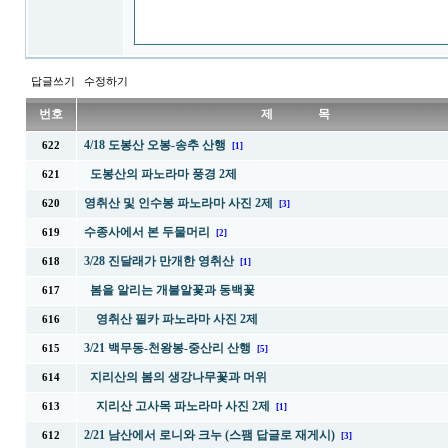
답글쓰기
수정하기
번호
제 목
4/18 도봉산 오봉-송추 산행
622
[1]
도봉산의 파노라마 풍경 2제
621
영취산 및 인수봉 파노라마 사진 2제
620
[3]
수종사에서 본 두물머리
619
[2]
3/28 진달래가 만개한 영취산
618
[1]
봄을 알리는 개불알꽃과 동백꽃
617
영취산 필카 파노라마 사진 2제
616
3/21 백무동-천왕봉-중산리 산행
615
[5]
지리산의 봄의 생강나무꽃과 머위
614
지리산 고사목 파노라마 사진 2제
613
[1]
2/21 남산에서 로니와 크누 (스팸 답글로 재게시)
612
[3]