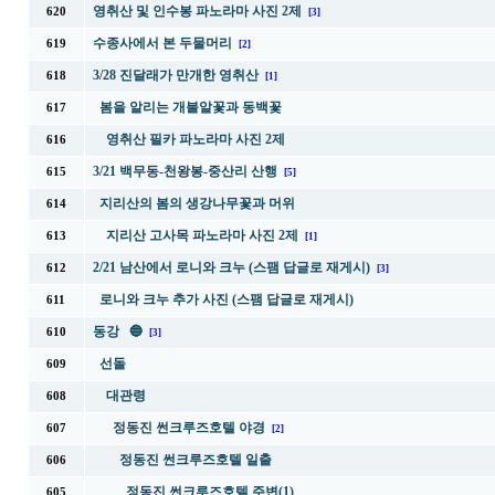
영취산 및 인수봉 파노라마 사진 2제
620
[3]
수종사에서 본 두물머리
619
[2]
3/28 진달래가 만개한 영취산
618
[1]
봄을 알리는 개불알꽃과 동백꽃
617
영취산 필카 파노라마 사진 2제
616
3/21 백무동-천왕봉-중산리 산행
615
[5]
지리산의 봄의 생강나무꽃과 머위
614
지리산 고사목 파노라마 사진 2제
613
[1]
2/21 남산에서 로니와 크누 (스팸 답글로 재게시)
612
[3]
로니와 크누 추가 사진 (스팸 답글로 재게시)
611
동강 🔵
610
[3]
선돌
609
대관령
608
정동진 썬크루즈호텔 야경
607
[2]
정동진 썬크루즈호텔 일출
606
정동진 썬크루즈호텔 주변(1)
605