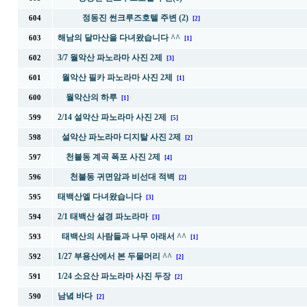
정동진 썬크루즈호텔 주변 (2)
604
[2]
해남의 달마산을 다녀왔습니다 ^^
603
[1]
3/7 월악산 파노라마 사진 2제
602
[3]
월악산 필카 파노라마 사진 2제
601
[1]
월악산의 하루
600
[1]
2/14 설악산 파노라마 사진 2제
599
[5]
설악산 파노라마 디지탈 사진 2제
598
[2]
천불동 계곡 폭포 사진 2제
597
[4]
천불동 귀면암과 비선대 적벽
596
[2]
태백산엘 다녀왔습니다
595
[3]
2/1 태백산 설경 파노라마
594
[3]
태백산의 사람들과 나무 아래서 ^^
593
[1]
1/27 부용산에서 본 두물머리 ^^
592
[2]
1/24 소요산 파노라마 사진 두장
591
[2]
남녘 바다
590
[2]