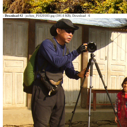
-
Download #2
:
jochen_P1020183.jpg (591.6 KB)
, Download : 6