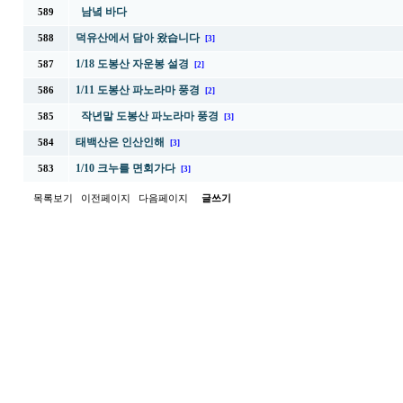
남녘 바다
589
덕유산에서 담아 왔습니다
588
[3]
1/18 도봉산 자운봉 설경
587
[2]
1/11 도봉산 파노라마 풍경
586
[2]
작년말 도봉산 파노라마 풍경
585
[3]
태백산은 인산인해
584
[3]
1/10 크누를 면회가다
583
[3]
목록보기
이전페이지
다음페이지
글쓰기