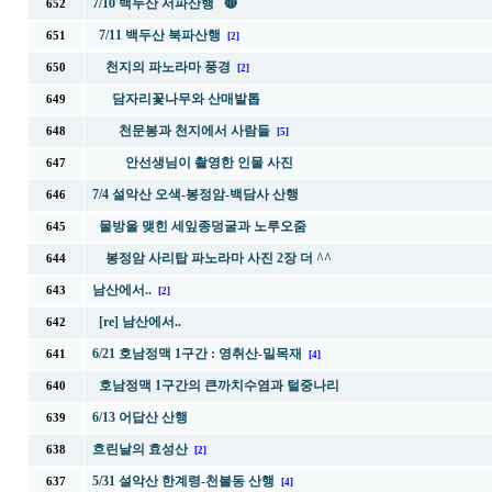
7/10 백두산 서파산행 🔴
652
7/11 백두산 북파산행
651
[2]
천지의 파노라마 풍경
650
[2]
담자리꽃나무와 산매발톱
649
천문봉과 천지에서 사람들
648
[5]
안선생님이 촬영한 인물 사진
647
7/4 설악산 오색-봉정암-백담사 산행
646
물방울 맺힌 세잎종덩굴과 노루오줌
645
봉정암 사리탑 파노라마 사진 2장 더 ^^
644
남산에서..
643
[2]
[re] 남산에서..
642
6/21 호남정맥 1구간 : 영취산-밀목재
641
[4]
호남정맥 1구간의 큰까치수염과 털중나리
640
6/13 어답산 산행
639
흐린날의 효성산
638
[2]
5/31 설악산 한계령-천불동 산행
637
[4]