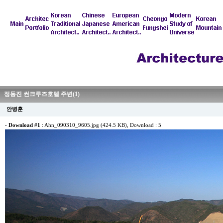
정동진 썬크루즈호텔 주변(1)
안병훈
-
Download #1
:
Ahn_090310_9605.jpg (424.5 KB)
, Download : 5