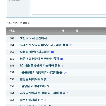
답글쓰기
수정하기
번호
제 목
호반의 도시 춘천에서..
662
[1]
8/23 서산 오지리 바닷가 파노라마 풍경
661
[3]
오봉과 북한산 파노라마
660
[1]
영동대교 남단에서 바라본 풍경
659
[1]
8/5 서울 응봉산의 파노라마 풍경
658
[5]
응봉공원의 범부채와 세잎맥문동
657
[2]
팔당을 내려다보며 (1)
656
[2]
팔당을 내려다보며 (2)
655
7/26 남산에서 본 강북 파노라마 풍경
654
[2]
백두산에서의 하루
653
[2]