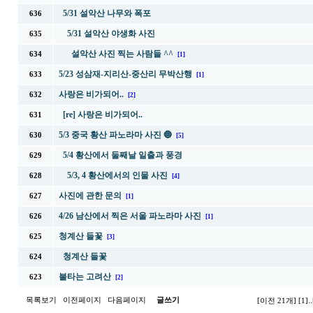
5/31 설악산 나무와 폭포
636
5/31 설악산 야생화 사진
635
설악산 사진 찍는 사람들 ^^
634
[1]
5/23 성삼재-지리산-중산리 무박산행
633
[1]
사랑은 비가되어..
632
[2]
[re] 사랑은 비가되어..
631
5/3 중국 황산 파노라마 사진 🔵
630
[5]
5/4 황산에서 둘째날 일출과 풍경
629
5/3, 4 황산에서의 인물 사진
628
[4]
사진에 관한 문의
627
[1]
4/26 남산에서 찍은 서울 파노라마 사진
626
[1]
청계산 들꽃
625
[3]
청계산 들꽃
624
불타는 고려산
623
[2]
목록보기
이전페이지
다음페이지
글쓰기
[이전 21개]
[1]
..