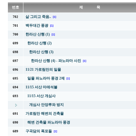
번호
제 목
삶 그리고 죽음..
702
[1]
백두대간 풍광
701
[5]
한라산 산행 (1)
700
[1]
한라산 산행 (2)
699
한라산 산행 (3)
698
한라산 산행 (4) - 파노라마 사진
697
[1]
11/21 가로림만의 일몰
696
일몰 파노라마 풍경 2제
695
[1]
11/15 서산 마애석불
694
11/15 서산 개심사
693
개심사 안양루와 방지
가로림만 해변의 건축물
691
해변 건축물 파노라마 풍경
690
구곡담의 폭포들
689
[1]