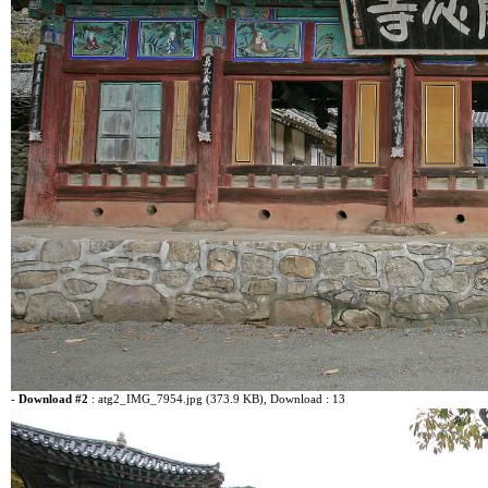
-
Download #2
:
atg2_IMG_7954.jpg (373.9 KB)
, Download : 13