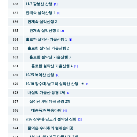
11/7 팔봉산 산행
688
[1]
안개속 설악산행 1
687
[2]
안개속 설악산행 2
686
안개속 설악산행 3
685
[2]
홀로한 설악산 가을산행 1
684
[1]
홀로한 설악산 가을산행 2
683
홀로한 설악산 가을산행 3
682
홀로한 설악산 가을산행 4
681
[1]
10/25 북악산 산행
680
[2]
10/10 장수대-남교리 설악산 산행 ✴
679
[3]
내설악 가을산 풍경 2제
678
[2]
십이선녀탕 계곡 풍경 2제
677
대승폭과 복숭아탕
676
[4]
9/26 장수대-남교리 설악산 산행
675
[2]
물먹은 수리취와 털쥐손이꽃
674