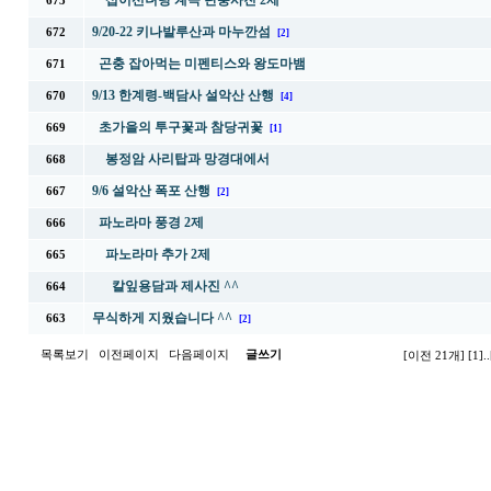
십이선녀탕 계곡 단풍사진 2제
673
9/20-22 키나발루산과 마누깐섬
672
[2]
곤충 잡아먹는 미펜티스와 왕도마뱀
671
9/13 한계령-백담사 설악산 산행
670
[4]
초가을의 투구꽃과 참당귀꽃
669
[1]
봉정암 사리탑과 망경대에서
668
9/6 설악산 폭포 산행
667
[2]
파노라마 풍경 2제
666
파노라마 추가 2제
665
칼잎용담과 제사진 ^^
664
무식하게 지웠습니다 ^^
663
[2]
목록보기
이전페이지
다음페이지
글쓰기
[이전 21개]
[1]
..