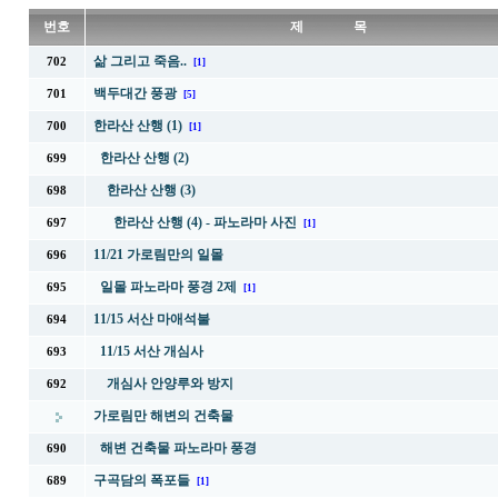
번호
제 목
삶 그리고 죽음..
702
[1]
백두대간 풍광
701
[5]
한라산 산행 (1)
700
[1]
한라산 산행 (2)
699
한라산 산행 (3)
698
한라산 산행 (4) - 파노라마 사진
697
[1]
11/21 가로림만의 일몰
696
일몰 파노라마 풍경 2제
695
[1]
11/15 서산 마애석불
694
11/15 서산 개심사
693
개심사 안양루와 방지
692
가로림만 해변의 건축물
해변 건축물 파노라마 풍경
690
구곡담의 폭포들
689
[1]