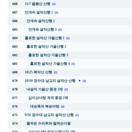
11/7 팔봉산 산행
688
[1]
안개속 설악산행 1
687
[2]
안개속 설악산행 2
686
안개속 설악산행 3
685
[2]
홀로한 설악산 가을산행 1
684
[1]
홀로한 설악산 가을산행 2
683
홀로한 설악산 가을산행 3
682
홀로한 설악산 가을산행 4
681
[1]
10/25 북악산 산행
680
[2]
10/10 장수대-남교리 설악산 산행 ✴
679
[3]
내설악 가을산 풍경 2제
678
[2]
십이선녀탕 계곡 풍경 2제
677
대승폭과 복숭아탕
676
[4]
9/26 장수대-남교리 설악산 산행
675
[2]
물먹은 수리취와 털쥐손이꽃
674