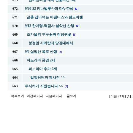
십이선녀탕 계곡 단풍사진 2제
673
9/20-22 키나발루산과 마누깐섬
672
[2]
곤충 잡아먹는 미펜티스와 왕도마뱀
671
9/13 한계령-백담사 설악산 산행
670
[4]
초가을의 투구꽃과 참당귀꽃
669
[1]
봉정암 사리탑과 망경대에서
668
9/6 설악산 폭포 산행
667
[2]
파노라마 풍경 2제
666
파노라마 추가 2제
665
칼잎용담과 제사진 ^^
664
무식하게 지웠습니다 ^^
663
[2]
목록보기
이전페이지
다음페이지
글쓰기
[이전 21개]
[1]
..