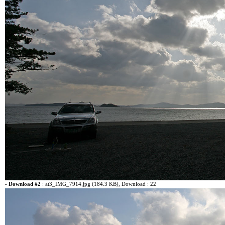
-
Download #2
:
at3_IMG_7914.jpg (184.3 KB)
, Download : 22