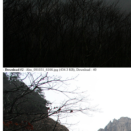
-
Download #2
:
Ahn_091031_6166.jpg (434.3 KB)
, Download : 40