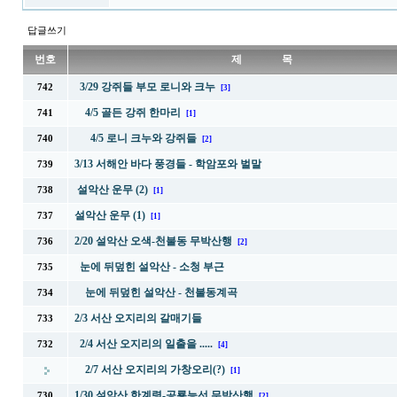
답글쓰기
번호
제 목
3/29 강쥐들 부모 로니와 크누
742
[3]
4/5 골든 강쥐 한마리
741
[1]
4/5 로니 크누와 강쥐들
740
[2]
3/13 서해안 바다 풍경들 - 학암포와 벌말
739
설악산 운무 (2)
738
[1]
설악산 운무 (1)
737
[1]
2/20 설악산 오색-천불동 무박산행
736
[2]
눈에 뒤덮힌 설악산 - 소청 부근
735
눈에 뒤덮힌 설악산 - 천불동계곡
734
2/3 서산 오지리의 갈매기들
733
2/4 서산 오지리의 일출을 .....
732
[4]
2/7 서산 오지리의 가창오리(?)
[1]
1/30 설악산 한계령-공룡능선 무박산행
730
[2]