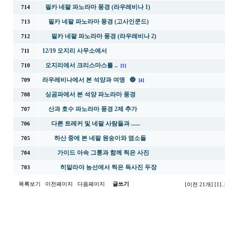
필카 네팔 파노라마 풍경 (라우레비나 1)
714
필카 네팔 파노라마 풍경 (고사인쿤드)
713
필카 네팔 파노라마 풍경 (라우레비나 2)
712
12/19 오지리 사무소에서
711
오지리에서 크리스마스를 ..
710
[1]
라우레비나에서 본 석양과 여명 🔵
709
[4]
싱곰파에서 본 석양 파노라마 풍경
708
산과 호수 파노라마 풍경 2제 추가
707
다른 트레커 및 네팔 사람들과 ......
706
하산 중에 본 네팔 원숭이와 염소들
705
가이드 아속 그룽과 함께 찍은 사진
704
히말라야 능선에서 찍은 독사진 두장
703
목록보기
이전페이지
다음페이지
글쓰기
[이전 21개]
[1]
..