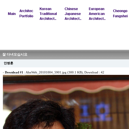
잘 다녀오십시요
안병훈
-
Download #1
:
AhnWeb_20101004_5901.jpg (300.1 KB)
, Download : 42