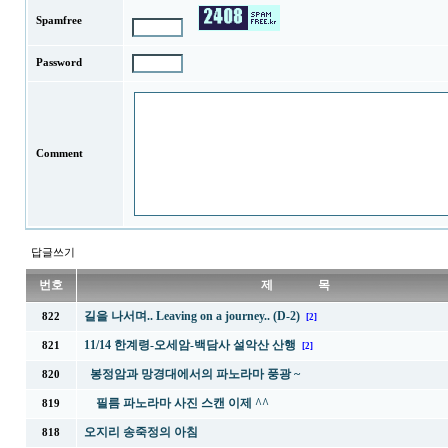
Spamfree
Password
Comment
답글쓰기
번호
제 목
길을 나서며.. Leaving on a journey.. (D-2)
822
[2]
11/14 한계령-오세암-백담사 설악산 산행
821
[2]
봉정암과 망경대에서의 파노라마 풍광 ~
820
필름 파노라마 사진 스캔 이제 ^^
819
오지리 송죽정의 아침
818