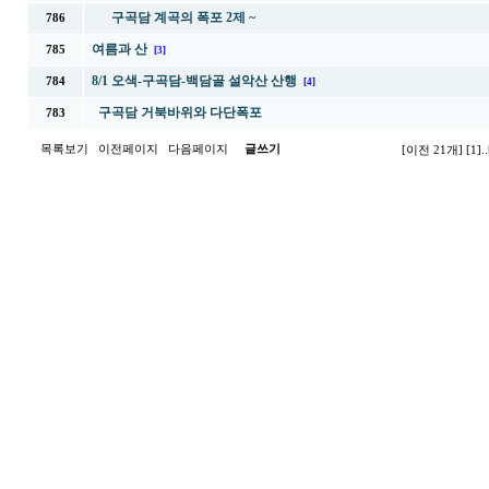
구곡담 계곡의 폭포 2제 ~
786
여름과 산
785
[3]
8/1 오색-구곡담-백담골 설악산 산행
784
[4]
구곡담 거북바위와 다단폭포
783
목록보기
이전페이지
다음페이지
글쓰기
[이전 21개]
[1]
..