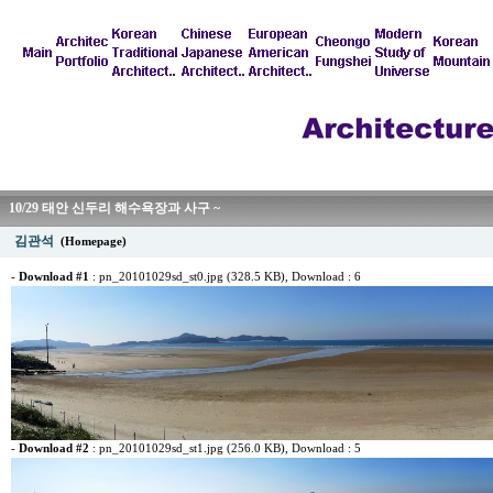
10/29 태안 신두리 해수욕장과 사구 ~
김관석
(Homepage)
-
Download #1
:
pn_20101029sd_st0.jpg (328.5 KB)
, Download : 6
-
Download #2
:
pn_20101029sd_st1.jpg (256.0 KB)
, Download : 5