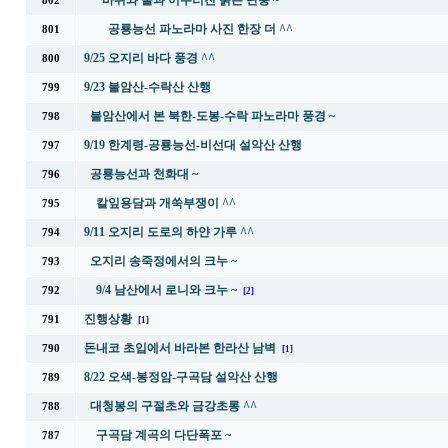
바위와 물과 어우러진 붉은 단풍 ~
802
공룡능선 파노라마 사진 한장 더 ^^
801
9/25 오지리 바다 풍경 ^^
800
9/23 불암산-수락산 산행
799
불암산에서 본 북한-도봉-수락 파노라마 풍경 ~
798
9/19 한계령-공룡능선-비선대 설악산 산행
797
공룡능선과 천화대 ~
796
칼잎용담과 개쑥부쟁이 ^^
795
9/11 오지리 도로의 하얀 가루 ^^
794
오지리 송죽정에서의 크누 ~
793
9/4 남산에서 로니와 크누 ~
792
[2]
진행상황
791
[1]
돈내코 초입에서 바라본 한라산 남벽
790
[1]
8/22 오색-봉정암-구곡담 설악산 산행
789
대청봉의 구절초와 금강초롱 ^^
788
구곡담 계곡의 다단폭포 ~
787