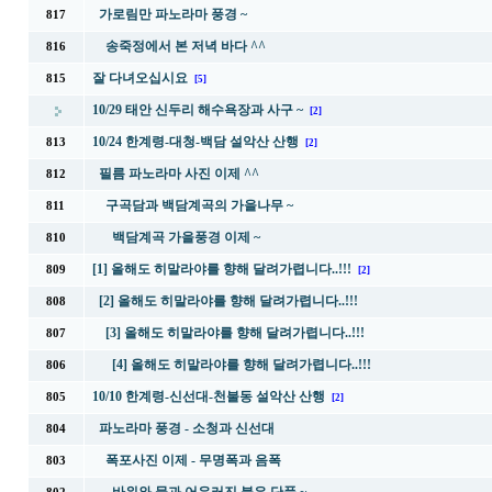
가로림만 파노라마 풍경 ~
817
송죽정에서 본 저녁 바다 ^^
816
잘 다녀오십시요
815
[5]
10/29 태안 신두리 해수욕장과 사구 ~
[2]
10/24 한계령-대청-백담 설악산 산행
813
[2]
필름 파노라마 사진 이제 ^^
812
구곡담과 백담계곡의 가을나무 ~
811
백담계곡 가을풍경 이제 ~
810
[1] 올해도 히말라야를 향해 달려가렵니다..!!!
809
[2]
[2] 올해도 히말라야를 향해 달려가렵니다..!!!
808
[3] 올해도 히말라야를 향해 달려가렵니다..!!!
807
[4] 올해도 히말라야를 향해 달려가렵니다..!!!
806
10/10 한계령-신선대-천불동 설악산 산행
805
[2]
파노라마 풍경 - 소청과 신선대
804
폭포사진 이제 - 무명폭과 음폭
803