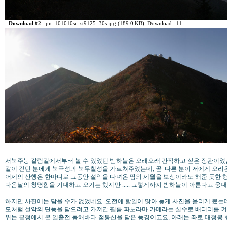
-
Download #2
:
pn_101010sr_st9125_30s.jpg (189.0 KB)
, Download : 11
서북주능 갈림길에서부터 볼 수 있었던 밤하늘은 오래오래 간직하고 싶은 장관이었습
같이 걷던 분에게 북극성과 북두칠성을 가르쳐주었는데, 곧 다른 분이 저에게 오리
어제의 산행은 한마디로 그동안 설악을 다녀온 땀의 세월을 보상이라도 해준 듯한 
다음날의 청명함을 기대하고 오기는 했지만 ..... 그렇게까지 밤하늘이 아름다고 웅
하지만 사진에는 담을 수가 없었네요. 오전에 할일이 많아 늦게 사진을 올리게 됬
모처럼 설악의 단풍을 담으려고 가져간 필름 파노라마 카메라는 실수로 배터리를 켜
위는 끝청에서 본 일출전 동해바다-점봉산을 담은 풍경이고요, 아래는 좌로 대청봉