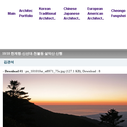
10/10 한계령-신선대-천불동 설악산 산행
김관석
-
Download #1
:
pn_101010sr_st8971_75s.jpg (127.1 KB)
, Download : 8