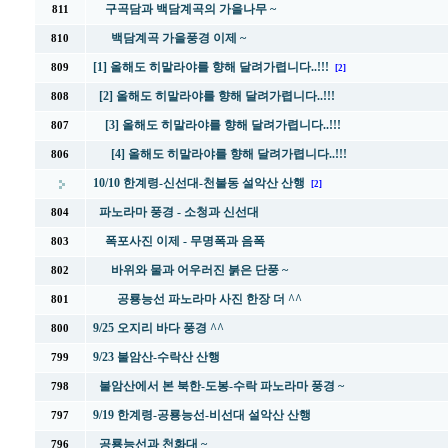
구곡담과 백담계곡의 가을나무 ~
811
백담계곡 가을풍경 이제 ~
810
[1] 올해도 히말라야를 향해 달려가렵니다..!!!
809
[2]
[2] 올해도 히말라야를 향해 달려가렵니다..!!!
808
[3] 올해도 히말라야를 향해 달려가렵니다..!!!
807
[4] 올해도 히말라야를 향해 달려가렵니다..!!!
806
10/10 한계령-신선대-천불동 설악산 산행
[2]
파노라마 풍경 - 소청과 신선대
804
폭포사진 이제 - 무명폭과 음폭
803
바위와 물과 어우러진 붉은 단풍 ~
802
공룡능선 파노라마 사진 한장 더 ^^
801
9/25 오지리 바다 풍경 ^^
800
9/23 불암산-수락산 산행
799
불암산에서 본 북한-도봉-수락 파노라마 풍경 ~
798
9/19 한계령-공룡능선-비선대 설악산 산행
797
공룡능선과 천화대 ~
796