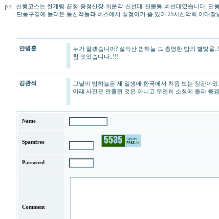
p.s. 산행코스는 한계령-끝청-중청산장-희운각-신선대-천불동-비선대였습니다. 단풍철
단풍구경에 몰려든 등산객들과 버스에서 싱갱이가 좀 있어 25시산악회 이대
안병훈
누가 알겠습니까? 설악산 밤하늘 그 총명한 밤의 별빛을..!
참 멋있습니다..!!!
김관석
그날의 밤하늘은 제 일생에 한국에서 처음 보는 장관이었으며
아래 사진은 연출된 것은 아니고 우연히 소청에 올라 풍
Name
Spamfree
Password
Comment