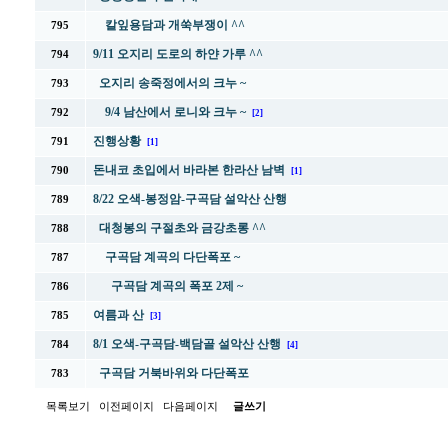
칼잎용담과 개쑥부쟁이 ^^
795
9/11 오지리 도로의 하얀 가루 ^^
794
오지리 송죽정에서의 크누 ~
793
9/4 남산에서 로니와 크누 ~
792
[2]
진행상황
791
[1]
돈내코 초입에서 바라본 한라산 남벽
790
[1]
8/22 오색-봉정암-구곡담 설악산 산행
789
대청봉의 구절초와 금강초롱 ^^
788
구곡담 계곡의 다단폭포 ~
787
구곡담 계곡의 폭포 2제 ~
786
여름과 산
785
[3]
8/1 오색-구곡담-백담골 설악산 산행
784
[4]
구곡담 거북바위와 다단폭포
783
목록보기
이전페이지
다음페이지
글쓰기