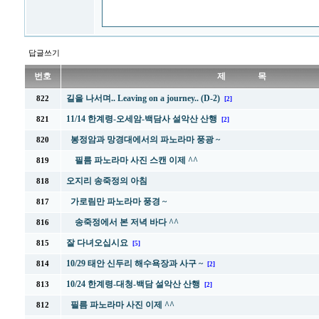
답글쓰기
번호
제 목
길을 나서며.. Leaving on a journey.. (D-2)
822
[2]
11/14 한계령-오세암-백담사 설악산 산행
821
[2]
봉정암과 망경대에서의 파노라마 풍광 ~
820
필름 파노라마 사진 스캔 이제 ^^
819
오지리 송죽정의 아침
818
가로림만 파노라마 풍경 ~
817
송죽정에서 본 저녁 바다 ^^
816
잘 다녀오십시요
815
[5]
10/29 태안 신두리 해수욕장과 사구 ~
814
[2]
10/24 한계령-대청-백담 설악산 산행
813
[2]
필름 파노라마 사진 이제 ^^
812