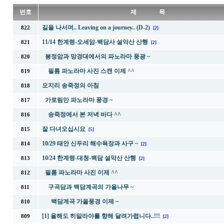
번호
제 목
길을 나서며.. Leaving on a journey.. (D-2)
822
[2]
11/14 한계령-오세암-백담사 설악산 산행
821
[2]
봉정암과 망경대에서의 파노라마 풍광 ~
820
필름 파노라마 사진 스캔 이제 ^^
819
오지리 송죽정의 아침
818
가로림만 파노라마 풍경 ~
817
송죽정에서 본 저녁 바다 ^^
816
잘 다녀오십시요
815
[5]
10/29 태안 신두리 해수욕장과 사구 ~
814
[2]
10/24 한계령-대청-백담 설악산 산행
813
[2]
필름 파노라마 사진 이제 ^^
812
구곡담과 백담계곡의 가을나무 ~
811
백담계곡 가을풍경 이제 ~
810
[1] 올해도 히말라야를 향해 달려가렵니다..!!!
809
[2]