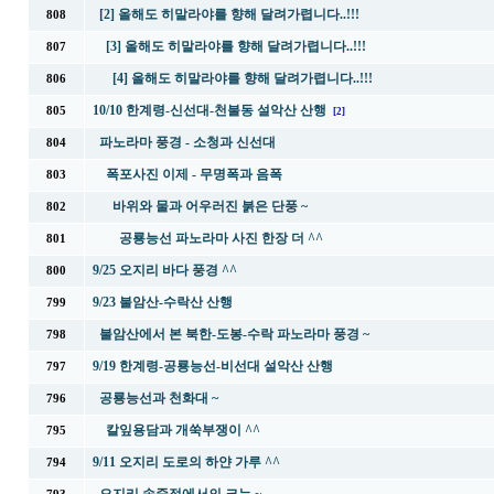
[2] 올해도 히말라야를 향해 달려가렵니다..!!!
808
[3] 올해도 히말라야를 향해 달려가렵니다..!!!
807
[4] 올해도 히말라야를 향해 달려가렵니다..!!!
806
10/10 한계령-신선대-천불동 설악산 산행
805
[2]
파노라마 풍경 - 소청과 신선대
804
폭포사진 이제 - 무명폭과 음폭
803
바위와 물과 어우러진 붉은 단풍 ~
802
공룡능선 파노라마 사진 한장 더 ^^
801
9/25 오지리 바다 풍경 ^^
800
9/23 불암산-수락산 산행
799
불암산에서 본 북한-도봉-수락 파노라마 풍경 ~
798
9/19 한계령-공룡능선-비선대 설악산 산행
797
공룡능선과 천화대 ~
796
칼잎용담과 개쑥부쟁이 ^^
795
9/11 오지리 도로의 하얀 가루 ^^
794