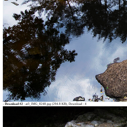
-
Download #2
:
at3_IMG_8248.jpg (294.8 KB)
, Download : 4