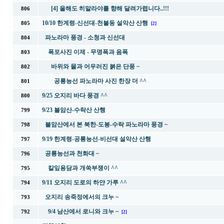
[4] 올해도 히말라야를 향해 달려가렵니다..!!!
806
10/10 한계령-신선대-천불동 설악산 산행
805
[2]
파노라마 풍경 - 소청과 신선대
804
폭포사진 이제 - 무명폭과 음폭
803
바위와 물과 어우러진 붉은 단풍 ~
802
공룡능선 파노라마 사진 한장 더 ^^
801
9/25 오지리 바다 풍경 ^^
800
9/23 불암산-수락산 산행
799
불암산에서 본 북한-도봉-수락 파노라마 풍경 ~
798
9/19 한계령-공룡능선-비선대 설악산 산행
797
공룡능선과 천화대 ~
796
칼잎용담과 개쑥부쟁이 ^^
795
9/11 오지리 도로의 하얀 가루 ^^
794
오지리 송죽정에서의 크누 ~
793
9/4 남산에서 로니와 크누 ~
792
[2]