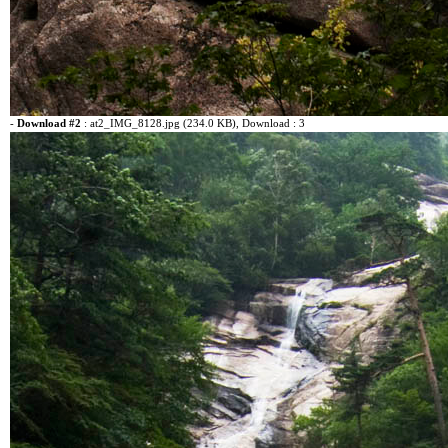
-
Download #2
:
at2_IMG_8128.jpg (234.0 KB)
, Download : 3