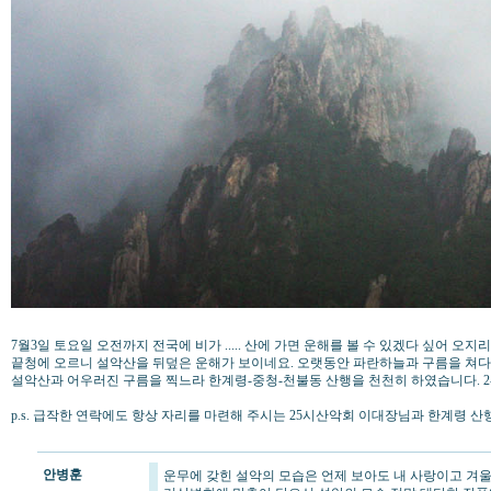
7월3일 토요일 오전까지 전국에 비가 ..... 산에 가면 운해를 볼 수 있겠다 싶어 오
끝청에 오르니 설악산을 뒤덮은 운해가 보이네요. 오랫동안 파란하늘과 구름을 쳐다
설악산과 어우러진 구름을 찍느라 한계령-중청-천불동 산행을 천천히 하였습니다. 2
p.s. 급작한 연락에도 항상 자리를 마련해 주시는 25시산악회 이대장님과 한계령 
안병훈
운무에 갖힌 설악의 모습은 언제 보아도 내 사랑이고 겨울