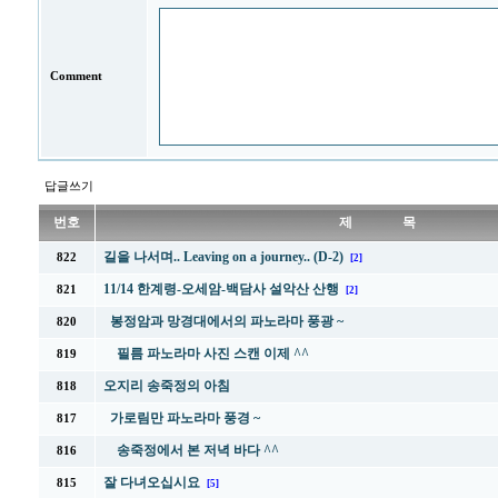
Comment
답글쓰기
번호
제 목
길을 나서며.. Leaving on a journey.. (D-2)
822
[2]
11/14 한계령-오세암-백담사 설악산 산행
821
[2]
봉정암과 망경대에서의 파노라마 풍광 ~
820
필름 파노라마 사진 스캔 이제 ^^
819
오지리 송죽정의 아침
818
가로림만 파노라마 풍경 ~
817
송죽정에서 본 저녁 바다 ^^
816
잘 다녀오십시요
815
[5]