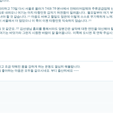
입니다..
정리하고 7/3일 다시 서울로 올라가 7/4과 7/9 본사에서 인테리어업체와 주류공급업체 
 홀로 내려오니 여기는 마치 타향인듯 갑자기 허전함이 밀려옵니다.. 월요일부터 여기
 할 것 같습니다..^^ 마음도 바쁘고 할일도 많은데 이렇게 스스로 무기력하게 느껴지는
이 서울에서 더 많았으니 이 쪽이 이젠 타향인듯 익숙하지 않습니다..^^
 같군요..!!! 김선생님 홈피를 통해서라도 당분간은 설악에 대한 연민을 대신해야 할 
여기는 바닷가라 그런지 시원한 바람이 잘 들어옵니다.. 이쪽에 오시면 꼭 연락 주십시요..
니고 조금 약해진 몸을 강하게 하는 운동도 열심히 해볼랍니다.
산을 좋아하는 마음은 모두들 같으시네요. 부디 즐산히세요 ~~~