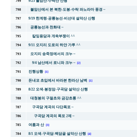
9/23 불암산-수락산 산행
799
불암산에서 본 북한-도봉-수락 파노라마 풍경 ~
798
9/19 한계령-공룡능선-비선대 설악산 산행
797
공룡능선과 천화대 ~
796
칼잎용담과 개쑥부쟁이 ^^
795
9/11 오지리 도로의 하얀 가루 ^^
794
오지리 송죽정에서의 크누 ~
793
9/4 남산에서 로니와 크누 ~
792
[2]
진행상황
791
[1]
돈내코 초입에서 바라본 한라산 남벽
790
[1]
8/22 오색-봉정암-구곡담 설악산 산행
789
대청봉의 구절초와 금강초롱 ^^
788
구곡담 계곡의 다단폭포 ~
787
구곡담 계곡의 폭포 2제 ~
786
여름과 산
785
[3]
8/1 오색-구곡담-백담골 설악산 산행
784
[4]