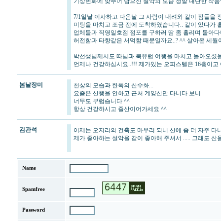
기상변화에 맞추어 담으신 설악의 모습 정말 대단한 작품
7/1일날 이사하고 다음날 그 사람이 내려와 같이 짐들을 
미팅을 마치고 조금 전에 도착하였습니다.. 같이 있다가
업체들과 직영일호점 점포를 구하러 땀 좀 흘리며 돌아다녀야
허전함과 타향같은 서먹함 때문일까요..? ^^ 살아온 세월
박선생님께서도 따님과 북유럽 여행을 마치고 돌아오셨을 것
언제나 건강하십시요..!!! 제가있는 오피스텔은 16층이고 
봄날장미
천상의 모습과 한폭의 산수화...
요즘은 산행을 안하고 근처 계양산만 다니다 보니
너무도 부럽습니다 ^^
항상 건강하시고 즐산이어가세요 ^^
김관석
이제는 오지리의 건축도 마무리 되니 산에 좀 더 자주 다
제가 좋아하는 설악을 같이 좋아해 주셔서 ..... 그래도 
Name
Spamfree
Password