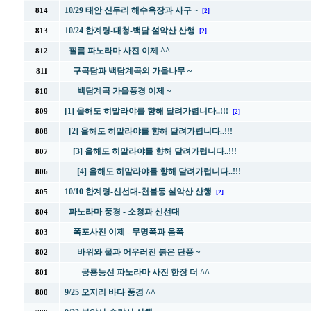
10/29 태안 신두리 해수욕장과 사구 ~
814
[2]
10/24 한계령-대청-백담 설악산 산행
813
[2]
필름 파노라마 사진 이제 ^^
812
구곡담과 백담계곡의 가을나무 ~
811
백담계곡 가을풍경 이제 ~
810
[1] 올해도 히말라야를 향해 달려가렵니다..!!!
809
[2]
[2] 올해도 히말라야를 향해 달려가렵니다..!!!
808
[3] 올해도 히말라야를 향해 달려가렵니다..!!!
807
[4] 올해도 히말라야를 향해 달려가렵니다..!!!
806
10/10 한계령-신선대-천불동 설악산 산행
805
[2]
파노라마 풍경 - 소청과 신선대
804
폭포사진 이제 - 무명폭과 음폭
803
바위와 물과 어우러진 붉은 단풍 ~
802
공룡능선 파노라마 사진 한장 더 ^^
801
9/25 오지리 바다 풍경 ^^
800