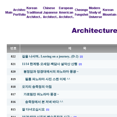
번호
제 목
길을 나서며.. Leaving on a journey.. (D-2)
822
[2]
11/14 한계령-오세암-백담사 설악산 산행
821
[2]
봉정암과 망경대에서의 파노라마 풍광 ~
820
필름 파노라마 사진 스캔 이제 ^^
819
오지리 송죽정의 아침
818
가로림만 파노라마 풍경 ~
817
송죽정에서 본 저녁 바다 ^^
816
잘 다녀오십시요
815
[5]