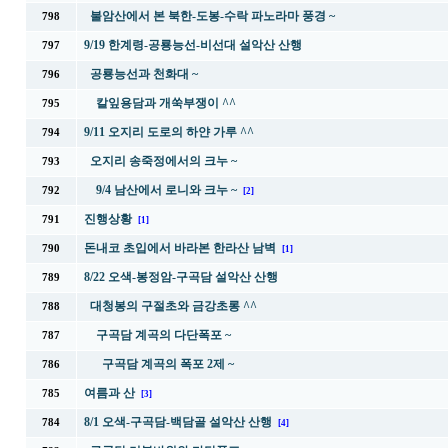
불암산에서 본 북한-도봉-수락 파노라마 풍경 ~
798
9/19 한계령-공룡능선-비선대 설악산 산행
797
공룡능선과 천화대 ~
796
칼잎용담과 개쑥부쟁이 ^^
795
9/11 오지리 도로의 하얀 가루 ^^
794
오지리 송죽정에서의 크누 ~
793
9/4 남산에서 로니와 크누 ~
792
[2]
진행상황
791
[1]
돈내코 초입에서 바라본 한라산 남벽
790
[1]
8/22 오색-봉정암-구곡담 설악산 산행
789
대청봉의 구절초와 금강초롱 ^^
788
구곡담 계곡의 다단폭포 ~
787
구곡담 계곡의 폭포 2제 ~
786
여름과 산
785
[3]
8/1 오색-구곡담-백담골 설악산 산행
784
[4]