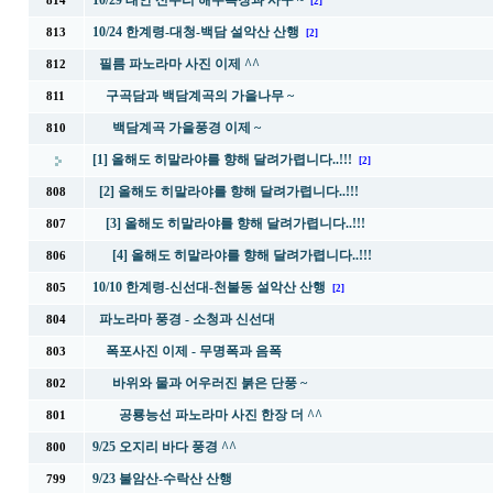
10/29 태안 신두리 해수욕장과 사구 ~
814
[2]
10/24 한계령-대청-백담 설악산 산행
813
[2]
필름 파노라마 사진 이제 ^^
812
구곡담과 백담계곡의 가을나무 ~
811
백담계곡 가을풍경 이제 ~
810
[1] 올해도 히말라야를 향해 달려가렵니다..!!!
[2]
[2] 올해도 히말라야를 향해 달려가렵니다..!!!
808
[3] 올해도 히말라야를 향해 달려가렵니다..!!!
807
[4] 올해도 히말라야를 향해 달려가렵니다..!!!
806
10/10 한계령-신선대-천불동 설악산 산행
805
[2]
파노라마 풍경 - 소청과 신선대
804
폭포사진 이제 - 무명폭과 음폭
803
바위와 물과 어우러진 붉은 단풍 ~
802
공룡능선 파노라마 사진 한장 더 ^^
801
9/25 오지리 바다 풍경 ^^
800
9/23 불암산-수락산 산행
799