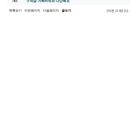
구곡담 거북바위와 다단폭포
783
목록보기
이전페이지
다음페이지
글쓰기
[이전 21개]
[1]
..