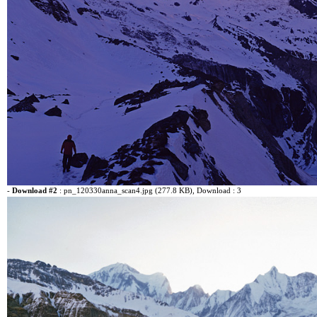
-
Download #2
:
pn_120330anna_scan4.jpg (277.8 KB)
, Download : 3