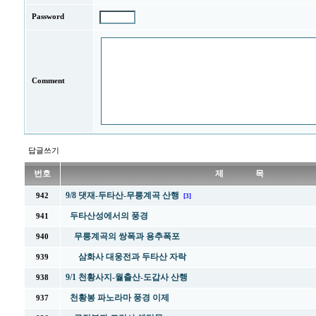
Password
Comment
답글쓰기
번호
제 목
9/8 댓재-두타산-무릉계곡 산행
942
[3]
두타산성에서의 풍경
941
무릉계곡의 쌍폭과 용추폭포
940
삼화사 대웅전과 두타산 자락
939
9/1 천황사지-월출산-도갑사 산행
938
천황봉 파노라마 풍경 이제
937