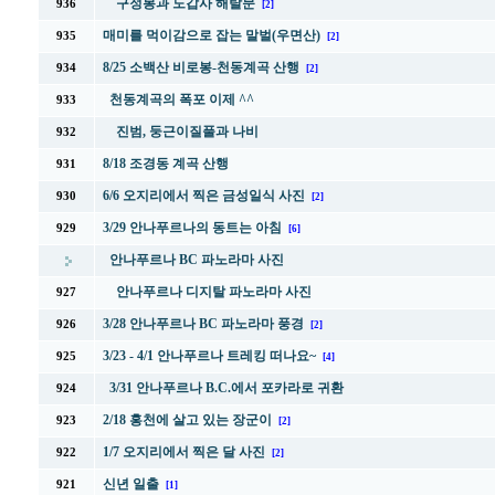
구정봉과 도갑사 해탈문
936
[2]
매미를 먹이감으로 잡는 말벌(우면산)
935
[2]
8/25 소백산 비로봉-천동계곡 산행
934
[2]
천동계곡의 폭포 이제 ^^
933
진범, 둥근이질풀과 나비
932
8/18 조경동 계곡 산행
931
6/6 오지리에서 찍은 금성일식 사진
930
[2]
3/29 안나푸르나의 동트는 아침
929
[6]
안나푸르나 BC 파노라마 사진
안나푸르나 디지탈 파노라마 사진
927
3/28 안나푸르나 BC 파노라마 풍경
926
[2]
3/23 - 4/1 안나푸르나 트레킹 떠나요~
925
[4]
3/31 안나푸르나 B.C.에서 포카라로 귀환
924
2/18 홍천에 살고 있는 장군이
923
[2]
1/7 오지리에서 찍은 달 사진
922
[2]
신년 일출
921
[1]