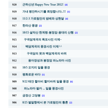
근하신년 Happy New Year 2012!
920
[4]
가내 평안하시기를 희망합니다..!!!
919
[1]
11/2-3 가로림만의 밤배와 상현달
918
[4]
한라산 풍광
917
[2]
10/15 설악산 한계령-봉정암-용대리 산행
916
[2]
구곡담계곡의 폭포사진 이제~
915
백담계곡의 풍경사진 이제^^
914
구곡담의 못과 백담계곡의 바위
913
용아장성과 봉정암 파노라마 사진
912
10/5 오지리 일몰 풍경
911
평화로운 바다
910
[1]
9/22 태안 할아비 할미바위 일몰 풍경
909
[6]
파노라마 필카 ... 일몰 풍경사진
908
금정산 고당봉
907
[2]
8/25 벌말항에서 본 가로림만의 황혼
906
[2]