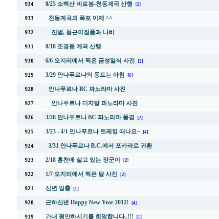
8/25 소백산 비로봉-천동계곡 산행
934
[2]
천동계곡의 폭포 이제 ^^
933
진범, 둥근이질풀과 나비
932
8/18 조경동 계곡 산행
931
6/6 오지리에서 찍은 금성일식 사진
930
[2]
3/29 안나푸르나의 동트는 아침
929
[6]
안나푸르나 BC 파노라마 사진
928
안나푸르나 디지탈 파노라마 사진
927
3/28 안나푸르나 BC 파노라마 풍경
926
[2]
3/23 - 4/1 안나푸르나 트레킹 떠나요~
925
[4]
3/31 안나푸르나 B.C.에서 포카라로 귀환
924
2/18 홍천에 살고 있는 장군이
923
[2]
1/7 오지리에서 찍은 달 사진
922
[2]
신년 일출
921
[1]
근하신년 Happy New Year 2012!
920
[4]
가내 평안하시기를 희망합니다..!!!
919
[1]