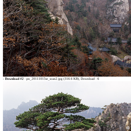
-
Download #2
:
pn_20111015sr_scan2.jpg (316.6 KB)
, Download : 6