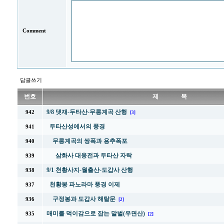
Comment
답글쓰기
번호
제 목
9/8 댓재-두타산-무릉계곡 산행
942
[3]
두타산성에서의 풍경
941
무릉계곡의 쌍폭과 용추폭포
940
삼화사 대웅전과 두타산 자락
939
9/1 천황사지-월출산-도갑사 산행
938
천황봉 파노라마 풍경 이제
937
구정봉과 도갑사 해탈문
936
[2]
매미를 먹이감으로 잡는 말벌(우면산)
935
[2]