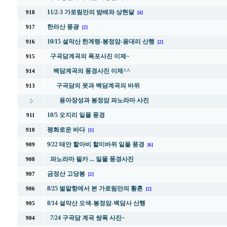
11/2-3 가로림만의 밤배와 상현달
918
[4]
한라산 풍광
917
[2]
10/15 설악산 한계령-봉정암-용대리 산행
916
[2]
구곡담계곡의 폭포사진 이제~
915
백담계곡의 풍경사진 이제^^
914
구곡담의 못과 백담계곡의 바위
913
용아장성과 봉정암 파노라마 사진
10/5 오지리 일몰 풍경
911
평화로운 바다
910
[1]
9/22 태안 할아비 할미바위 일몰 풍경
909
[6]
파노라마 필카 ... 일몰 풍경사진
908
금정산 고당봉
907
[2]
8/25 벌말항에서 본 가로림만의 황혼
906
[2]
8/14 설악산 오색-봉정암-백담사 산행
905
7/24 구곡담 계곡 쌍폭 사진~
904