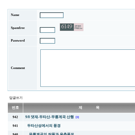
Name
Spamfree
Password
Comment
답글쓰기
번호
제 목
9/8 댓재-두타산-무릉계곡 산행
942
[3]
두타산성에서의 풍경
941
무릉계곡의 쌍폭과 용추폭포
940