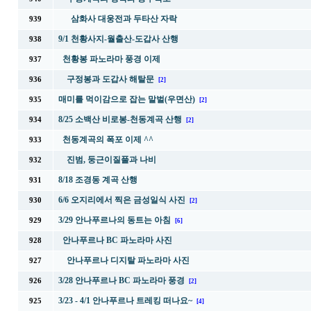
삼화사 대웅전과 두타산 자락
939
9/1 천황사지-월출산-도갑사 산행
938
천황봉 파노라마 풍경 이제
937
구정봉과 도갑사 해탈문
936
[2]
매미를 먹이감으로 잡는 말벌(우면산)
935
[2]
8/25 소백산 비로봉-천동계곡 산행
934
[2]
천동계곡의 폭포 이제 ^^
933
진범, 둥근이질풀과 나비
932
8/18 조경동 계곡 산행
931
6/6 오지리에서 찍은 금성일식 사진
930
[2]
3/29 안나푸르나의 동트는 아침
929
[6]
안나푸르나 BC 파노라마 사진
928
안나푸르나 디지탈 파노라마 사진
927
3/28 안나푸르나 BC 파노라마 풍경
926
[2]
3/23 - 4/1 안나푸르나 트레킹 떠나요~
925
[4]