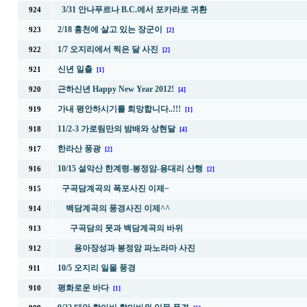
3/31 안나푸르나 B.C.에서 포카라로 귀환
924
2/18 홍천에 살고 있는 장군이
923
[2]
1/7 오지리에서 찍은 달 사진
922
[2]
신년 일출
921
[1]
근하신년 Happy New Year 2012!
920
[4]
가내 평안하시기를 희망합니다..!!!
919
[1]
11/2-3 가로림만의 밤배와 상현달
918
[4]
한라산 풍광
917
[2]
10/15 설악산 한계령-봉정암-용대리 산행
916
[2]
구곡담계곡의 폭포사진 이제~
915
백담계곡의 풍경사진 이제^^
914
구곡담의 못과 백담계곡의 바위
913
용아장성과 봉정암 파노라마 사진
912
10/5 오지리 일몰 풍경
911
평화로운 바다
910
[1]