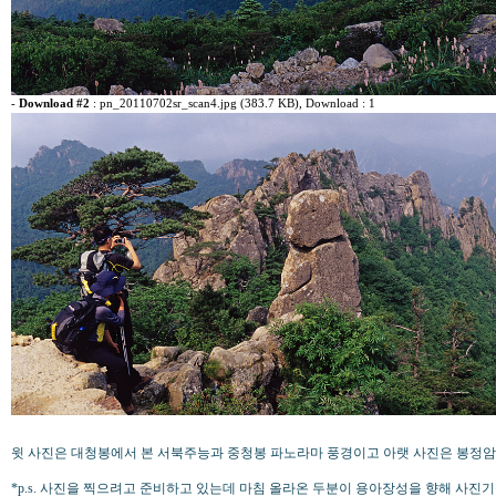
-
Download #2
:
pn_20110702sr_scan4.jpg (383.7 KB)
, Download : 1
윗 사진은 대청봉에서 본 서북주능과 중청봉 파노라마 풍경이고 아랫 사진은 봉정암
*p.s. 사진을 찍으려고 준비하고 있는데 마침 올라온 두분이 용아장성을 향해 사