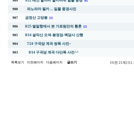
9/22 태안 할아비 할미바위 일몰 풍경
909
[6]
파노라마 필카 ... 일몰 풍경사진
908
금정산 고당봉
907
[2]
8/25 벌말항에서 본 가로림만의 황혼
906
[2]
8/14 설악산 오색-봉정암-백담사 산행
905
7/24 구곡담 계곡 쌍폭 사진~
904
8/14 구곡담 계곡 다단폭 사진^^
903
목록보기
이전페이지
다음페이지
글쓰기
[이전 21개]
[1]
..