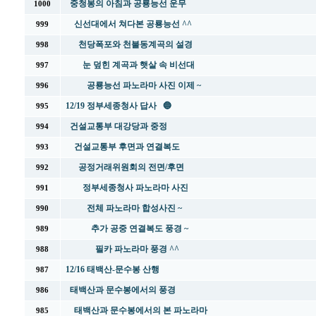
중청봉의 아침과 공룡능선 운무
1000
신선대에서 쳐다본 공룡능선 ^^
999
천당폭포와 천불동계곡의 설경
998
눈 덮힌 계곡과 햇살 속 비선대
997
공룡능선 파노라마 사진 이제 ~
996
12/19 정부세종청사 답사 🔵
995
건설교통부 대강당과 중정
994
건설교통부 후면과 연결복도
993
공정거래위원회의 전면/후면
992
정부세종청사 파노라마 사진
991
전체 파노라마 합성사진 ~
990
추가 공중 연결복도 풍경 ~
989
필카 파노라마 풍경 ^^
988
12/16 태백산-문수봉 산행
987
태백산과 문수봉에서의 풍경
986
태백산과 문수봉에서의 본 파노라마
985