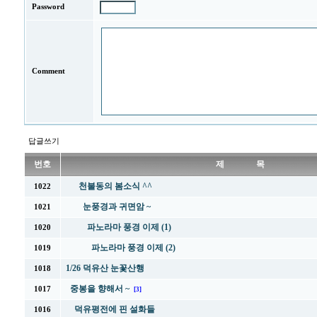
Password
Comment
답글쓰기
번호
제 목
천불동의 봄소식 ^^
1022
눈풍경과 귀면암 ~
1021
파노라마 풍경 이제 (1)
1020
파노라마 풍경 이제 (2)
1019
1/26 덕유산 눈꽃산행
1018
중봉을 향해서 ~
1017
[3]
덕유평전에 핀 설화들
1016