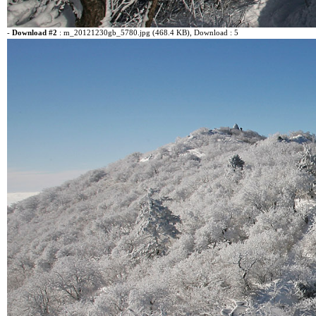
-
Download #2
:
m_20121230gb_5780.jpg (468.4 KB)
, Download : 5