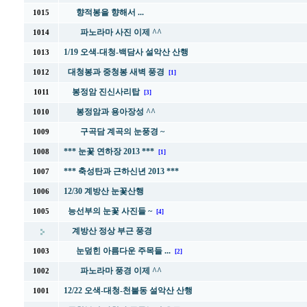
향적봉을 향해서 ...
1015
파노라마 사진 이제 ^^
1014
1/19 오색-대청-백담사 설악산 산행
1013
대청봉과 중청봉 새벽 풍경
1012
[1]
봉정암 진신사리탑
1011
[3]
봉정암과 용아장성 ^^
1010
구곡담 계곡의 눈풍경 ~
1009
*** 눈꽃 연하장 2013 ***
1008
[1]
*** 축성탄과 근하신년 2013 ***
1007
12/30 계방산 눈꽃산행
1006
능선부의 눈꽃 사진들 ~
1005
[4]
계방산 정상 부근 풍경
눈덮힌 아름다운 주목들 ...
1003
[2]
파노라마 풍경 이제 ^^
1002
12/22 오색-대청-천불동 설악산 산행
1001