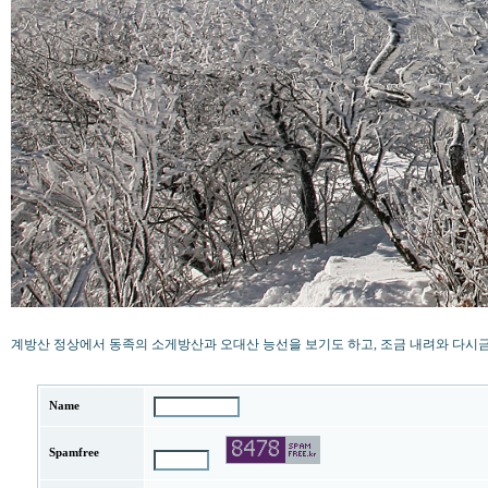
계방산 정상에서 동족의 소게방산과 오대산 능선을 보기도 하고, 조금 내려와 다시금 계
Name
Spamfree