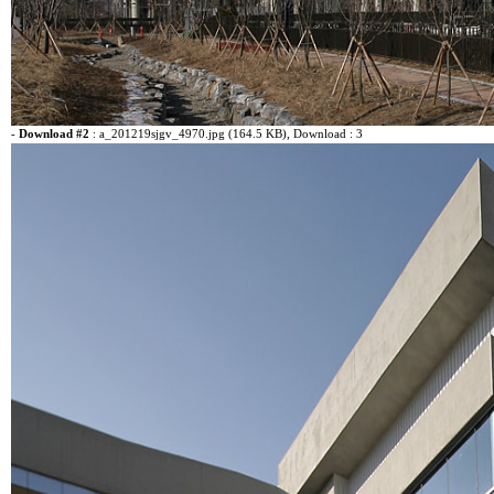
-
Download #2
:
a_201219sjgv_4970.jpg (164.5 KB)
, Download : 3