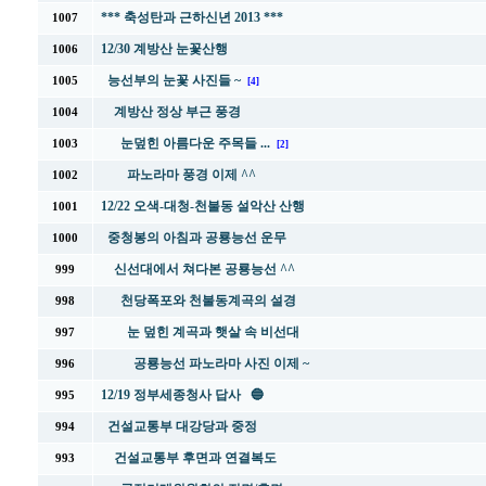
*** 축성탄과 근하신년 2013 ***
1007
12/30 계방산 눈꽃산행
1006
능선부의 눈꽃 사진들 ~
1005
[4]
계방산 정상 부근 풍경
1004
눈덮힌 아름다운 주목들 ...
1003
[2]
파노라마 풍경 이제 ^^
1002
12/22 오색-대청-천불동 설악산 산행
1001
중청봉의 아침과 공룡능선 운무
1000
신선대에서 쳐다본 공룡능선 ^^
999
천당폭포와 천불동계곡의 설경
998
눈 덮힌 계곡과 햇살 속 비선대
997
공룡능선 파노라마 사진 이제 ~
996
12/19 정부세종청사 답사 🔵
995
건설교통부 대강당과 중정
994
건설교통부 후면과 연결복도
993