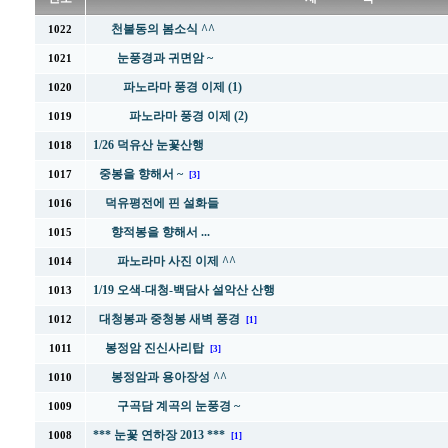
천불동의 봄소식 ^^
1022
눈풍경과 귀면암 ~
1021
파노라마 풍경 이제 (1)
1020
파노라마 풍경 이제 (2)
1019
1/26 덕유산 눈꽃산행
1018
중봉을 향해서 ~
1017
[3]
덕유평전에 핀 설화들
1016
향적봉을 향해서 ...
1015
파노라마 사진 이제 ^^
1014
1/19 오색-대청-백담사 설악산 산행
1013
대청봉과 중청봉 새벽 풍경
1012
[1]
봉정암 진신사리탑
1011
[3]
봉정암과 용아장성 ^^
1010
구곡담 계곡의 눈풍경 ~
1009
*** 눈꽃 연하장 2013 ***
1008
[1]