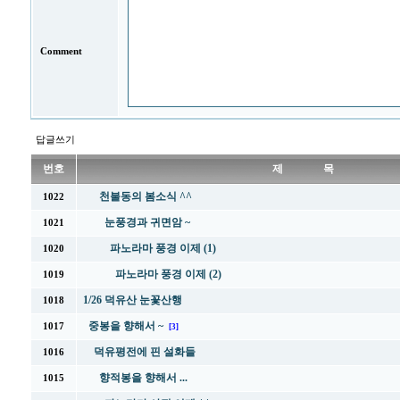
Comment
답글쓰기
번호
제 목
천불동의 봄소식 ^^
1022
눈풍경과 귀면암 ~
1021
파노라마 풍경 이제 (1)
1020
파노라마 풍경 이제 (2)
1019
1/26 덕유산 눈꽃산행
1018
중봉을 향해서 ~
1017
[3]
덕유평전에 핀 설화들
1016
향적봉을 향해서 ...
1015