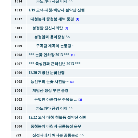
파노라마 사진 이제 ^^
1014
1/19 오색-대청-백담사 설악산 산행
1013
대청봉과 중청봉 새벽 풍경
1012
[1]
봉정암 진신사리탑
1011
[3]
봉정암과 용아장성 ^^
1010
구곡담 계곡의 눈풍경 ~
1009
*** 눈꽃 연하장 2013 ***
1008
[1]
*** 축성탄과 근하신년 2013 ***
1007
12/30 계방산 눈꽃산행
1006
능선부의 눈꽃 사진들 ~
1005
[4]
계방산 정상 부근 풍경
1004
눈덮힌 아름다운 주목들 ...
1003
[2]
파노라마 풍경 이제 ^^
1002
12/22 오색-대청-천불동 설악산 산행
1001
중청봉의 아침과 공룡능선 운무
1000
신선대에서 쳐다본 공룡능선 ^^
999