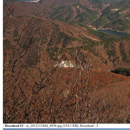
-
Download #2
:
m_20121118dd_4056.jpg (154.1 KB)
, Download : 3