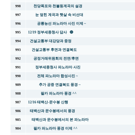
천당폭포와 천불동계곡의 설경
998
눈 덮힌 계곡과 햇살 속 비선대
997
공룡능선 파노라마 사진 이제 ~
996
12/19 정부세종청사 답사 🔵
995
건설교통부 대강당과 중정
994
건설교통부 후면과 연결복도
993
공정거래위원회의 전면/후면
992
정부세종청사 파노라마 사진
991
전체 파노라마 합성사진 ~
990
추가 공중 연결복도 풍경 ~
989
필카 파노라마 풍경 ^^
988
12/16 태백산-문수봉 산행
987
태백산과 문수봉에서의 풍경
986
태백산과 문수봉에서의 본 파노라마
985
필카 파노라마 풍경 이제 ^^
984