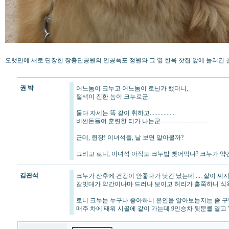
오랫만에 새로 단장한 장충단공원의 인공폭포 정원와 그 옆 한옥 찻집 앞에 놀러간
권 박
어느놈이 크누고 어느놈이 로닌가 했더니,
털색이 진한 놈이 크누로군.
둘다 자세는 똑 같이 취하고.................
비싼돈들여 훈련한 티가 나는군...............................
근데, 쥔장! 이녀석들, 날 보면 알아볼까?
그리고 로니, 이녀석 아직도 크누밥 뺏어먹나? 크누가 약간
김관석
크누가 산후에 건강이 안좋다가 낫긴 났는데 .... 살이 
갈빗대가 약간이나마 드러나 보이고 허리가 홀쭉하니 식욕이 
로니 크누는 누구나 좋아하니 본인을 알아보는지는 좀 구별
매주 차에 태워 시골에 같이 가는데 9인승차 뒷문를 열고 