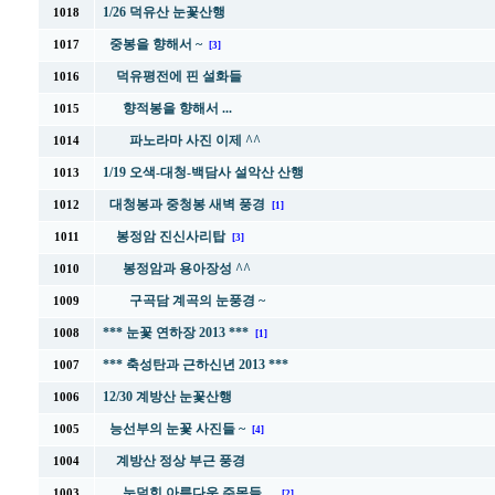
1/26 덕유산 눈꽃산행
1018
중봉을 향해서 ~
1017
[3]
덕유평전에 핀 설화들
1016
향적봉을 향해서 ...
1015
파노라마 사진 이제 ^^
1014
1/19 오색-대청-백담사 설악산 산행
1013
대청봉과 중청봉 새벽 풍경
1012
[1]
봉정암 진신사리탑
1011
[3]
봉정암과 용아장성 ^^
1010
구곡담 계곡의 눈풍경 ~
1009
*** 눈꽃 연하장 2013 ***
1008
[1]
*** 축성탄과 근하신년 2013 ***
1007
12/30 계방산 눈꽃산행
1006
능선부의 눈꽃 사진들 ~
1005
[4]
계방산 정상 부근 풍경
1004
눈덮힌 아름다운 주목들 ...
1003
[2]