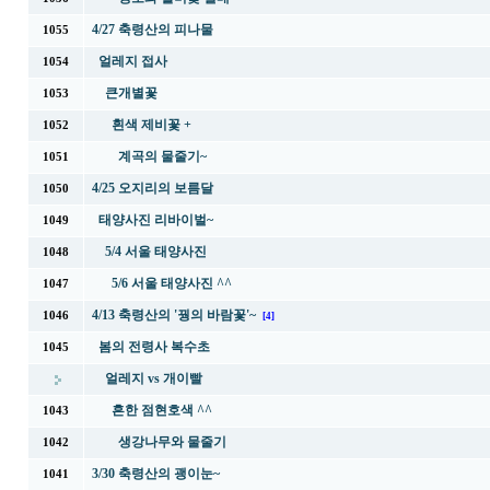
4/27 축령산의 피나물
1055
얼레지 접사
1054
큰개별꽃
1053
흰색 제비꽃 +
1052
계곡의 물줄기~
1051
4/25 오지리의 보름달
1050
태양사진 리바이벌~
1049
5/4 서울 태양사진
1048
5/6 서울 태양사진 ^^
1047
4/13 축령산의 '꿩의 바람꽃'~
1046
[4]
봄의 전령사 복수초
1045
얼레지 vs 개이빨
흔한 점현호색 ^^
1043
생강나무와 물줄기
1042
3/30 축령산의 괭이눈~
1041