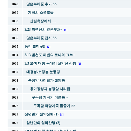
앉은부채꽃 추가 ^^
1040
계곡의 소폭포들
1039
산림욕장에서 .....
1038
3/23 축령산의 앉은부채~
1037
[4]
앉은부채꽃 접사 ^^
1036
동강 할미꽃!!
1035
[2]
3/13 벌천포 해변의 로니와 크누~
1034
3/3 오색-대청-용대리 설악산 산행
1033
[2]
대청봉-소청봉 눈풍경
1032
봉정암 사리탑과 칠암봉
1031
용아장성과 봉정암 사리탑
1030
구곡담 계곡의 이른봄 ~
1029
구곡담 백담계곡 물줄기 ^^
1028
삼년만의 설악산행 (1)
1027
[1]
삼년만의 설악산행 (2)
1026