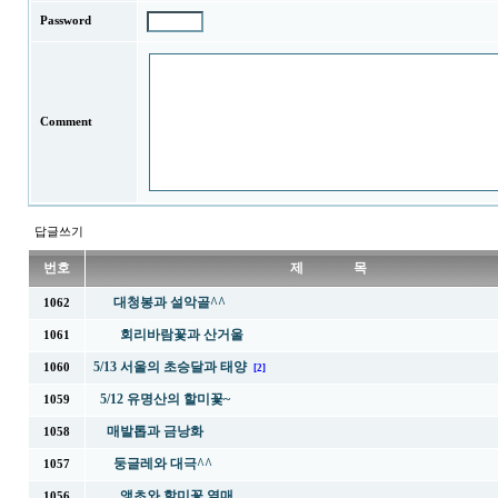
Password
Comment
답글쓰기
번호
제 목
대청봉과 설악골^^
1062
회리바람꽃과 산거울
1061
5/13 서울의 초승달과 태양
1060
[2]
5/12 유명산의 할미꽃~
1059
매발톱과 금낭화
1058
둥글레와 대극^^
1057
앵초와 할미꽃 열매
1056