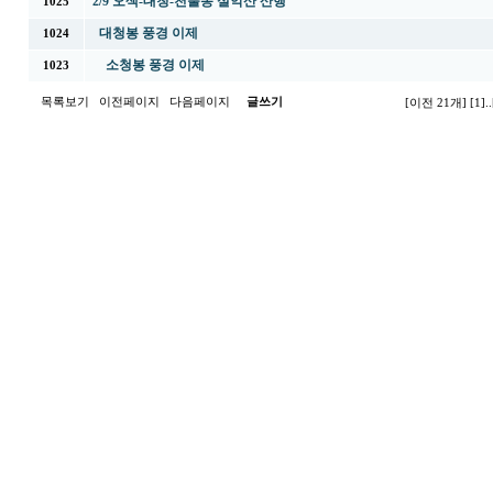
2/9 오색-대청-천불동 설악산 산행
1025
대청봉 풍경 이제
1024
소청봉 풍경 이제
1023
목록보기
이전페이지
다음페이지
글쓰기
[이전 21개]
[1]
..