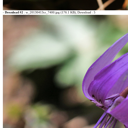
-
Download #2
:
w_20130413cr_7400.jpg (176.1 KB)
, Download : 5