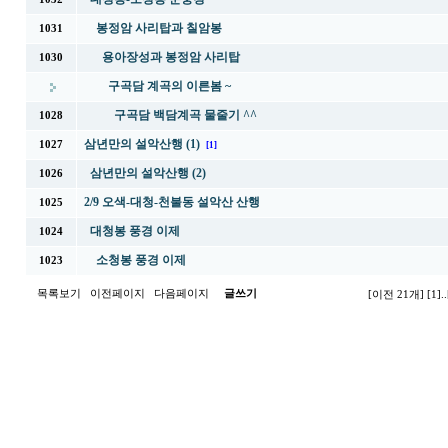
봉정암 사리탑과 칠암봉
1031
용아장성과 봉정암 사리탑
1030
구곡담 계곡의 이른봄 ~
구곡담 백담계곡 물줄기 ^^
1028
삼년만의 설악산행 (1)
1027
[1]
삼년만의 설악산행 (2)
1026
2/9 오색-대청-천불동 설악산 산행
1025
대청봉 풍경 이제
1024
소청봉 풍경 이제
1023
목록보기
이전페이지
다음페이지
글쓰기
[이전 21개]
[1]
..