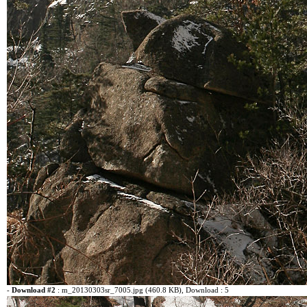
-
Download #2
:
m_20130303sr_7005.jpg (460.8 KB)
, Download : 5