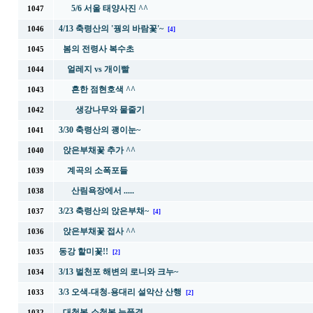
5/6 서울 태양사진 ^^
1047
4/13 축령산의 '꿩의 바람꽃'~
1046
[4]
봄의 전령사 복수초
1045
얼레지 vs 개이빨
1044
흔한 점현호색 ^^
1043
생강나무와 물줄기
1042
3/30 축령산의 괭이눈~
1041
앉은부채꽃 추가 ^^
1040
계곡의 소폭포들
1039
산림욕장에서 .....
1038
3/23 축령산의 앉은부채~
1037
[4]
앉은부채꽃 접사 ^^
1036
동강 할미꽃!!
1035
[2]
3/13 벌천포 해변의 로니와 크누~
1034
3/3 오색-대청-용대리 설악산 산행
1033
[2]
대청봉-소청봉 눈풍경
1032