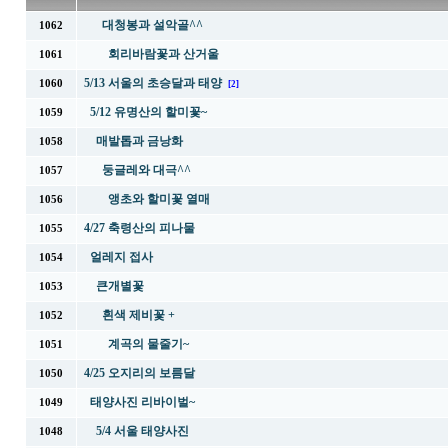
대청봉과 설악골^^
1062
회리바람꽃과 산거울
1061
5/13 서울의 초승달과 태양
1060
[2]
5/12 유명산의 할미꽃~
1059
매발톱과 금낭화
1058
둥글레와 대극^^
1057
앵초와 할미꽃 열매
1056
4/27 축령산의 피나물
1055
얼레지 접사
1054
큰개별꽃
1053
흰색 제비꽃 +
1052
계곡의 물줄기~
1051
4/25 오지리의 보름달
1050
태양사진 리바이벌~
1049
5/4 서울 태양사진
1048