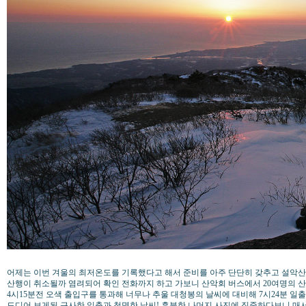
어제는 이번 겨울의 최저온도를 기록했다고 해서 준비를 아주 단단히 갖추고 설악산
산행이 취소될까 염려되어 확인 전화까지 하고 가보니 산악회 버스에서 20여명의 산꾼
4시15분전 오색 출입구를 통과해 너무나 추울 대청봉의 날씨에 대비해 7시24분 
드디어 보게된 근사한 일출과 청명한 날씨! 흥분한 나머지 사진에 집중하다보니 매