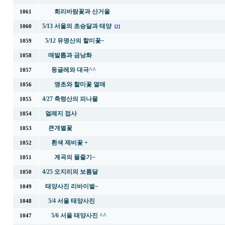
회리바람꽃과 산거울
1061
5/13 서울의 초승달과 태양
1060
[2]
5/12 유명산의 할미꽃~
1059
매발톱과 금낭화
1058
둥글레와 대극^^
1057
앵초와 할미꽃 열매
1056
4/27 축령산의 피나물
1055
얼레지 접사
1054
큰개별꽃
1053
흰색 제비꽃 +
1052
계곡의 물줄기~
1051
4/25 오지리의 보름달
1050
태양사진 리바이벌~
1049
5/4 서울 태양사진
1048
5/6 서울 태양사진 ^^
1047