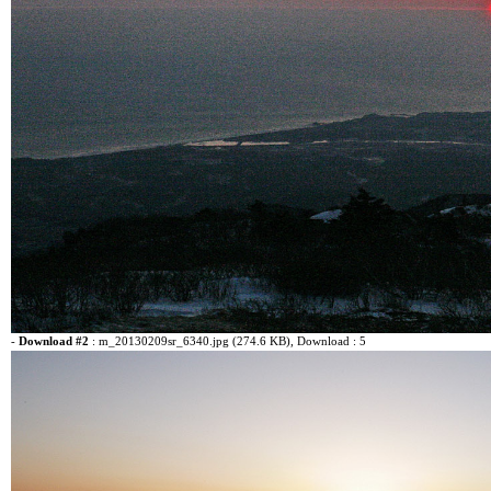
-
Download #2
:
m_20130209sr_6340.jpg (274.6 KB)
, Download : 5