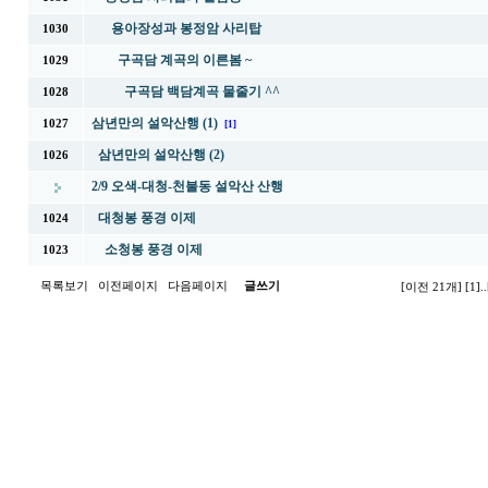
용아장성과 봉정암 사리탑
1030
구곡담 계곡의 이른봄 ~
1029
구곡담 백담계곡 물줄기 ^^
1028
삼년만의 설악산행 (1)
1027
[1]
삼년만의 설악산행 (2)
1026
2/9 오색-대청-천불동 설악산 산행
대청봉 풍경 이제
1024
소청봉 풍경 이제
1023
목록보기
이전페이지
다음페이지
글쓰기
[이전 21개]
[1]
..