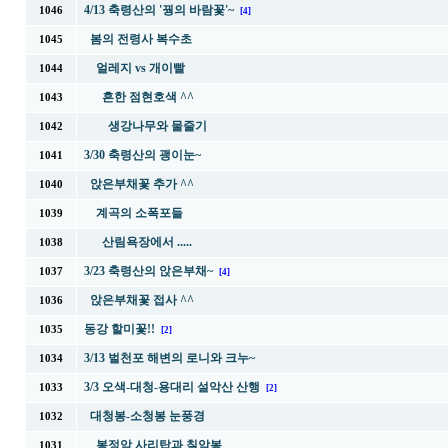
4/13 축령산의 '꿩의 바람꽃'~
1046
[4]
봄의 전령사 복수초
1045
얼레지 vs 개이빨
1044
흔한 점현호색 ^^
1043
생강나무와 물줄기
1042
3/30 축령산의 괭이눈~
1041
앉은부채꽃 추가 ^^
1040
계곡의 소폭포들
1039
산림욕장에서 .....
1038
3/23 축령산의 앉은부채~
1037
[4]
앉은부채꽃 접사 ^^
1036
동강 할미꽃!!
1035
[2]
3/13 벌천포 해변의 로니와 크누~
1034
3/3 오색-대청-용대리 설악산 산행
1033
[2]
대청봉-소청봉 눈풍경
1032
봉정암 사리탑과 칠암봉
1031