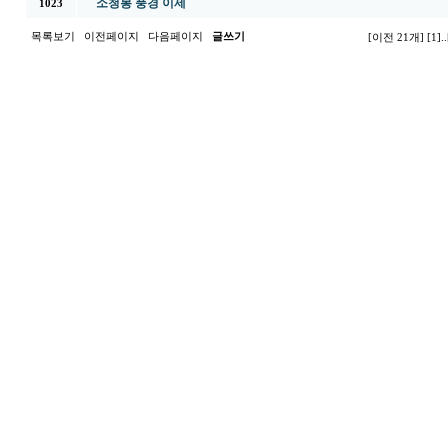
소청봉 풍경 이제
1023
목록보기
이전페이지
다음페이지
글쓰기
[이전 21개]
[1]
..