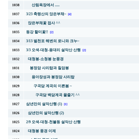
산림욕장에서 .....
1038
3/23 축령산의 앉은부채~
1037
[4]
앉은부채꽃 접사 ^^
1036
동강 할미꽃!!
1035
[2]
3/13 벌천포 해변의 로니와 크누~
1034
3/3 오색-대청-용대리 설악산 산행
1033
[2]
대청봉-소청봉 눈풍경
1032
봉정암 사리탑과 칠암봉
1031
용아장성과 봉정암 사리탑
1030
구곡담 계곡의 이른봄 ~
1029
구곡담 백담계곡 물줄기 ^^
1028
삼년만의 설악산행 (1)
1027
[1]
삼년만의 설악산행 (2)
1026
2/9 오색-대청-천불동 설악산 산행
1025
대청봉 풍경 이제
1024