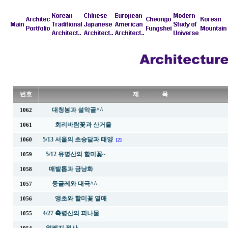
번호
제 목
대청봉과 설악골^^
1062
회리바람꽃과 산거울
1061
5/13 서울의 초승달과 태양
1060
[2]
5/12 유명산의 할미꽃~
1059
매발톱과 금낭화
1058
둥글레와 대극^^
1057
앵초와 할미꽃 열매
1056
4/27 축령산의 피나물
1055