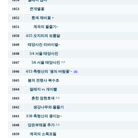
얼레지 접사
1054
큰개별꽃
1053
흰색 제비꽃 +
1052
계곡의 물줄기~
1051
4/25 오지리의 보름달
1050
태양사진 리바이벌~
1049
5/4 서울 태양사진
1048
5/6 서울 태양사진 ^^
1047
4/13 축령산의 '꿩의 바람꽃'~
1046
[4]
봄의 전령사 복수초
1045
얼레지 vs 개이빨
1044
흔한 점현호색 ^^
1043
생강나무와 물줄기
1042
3/30 축령산의 괭이눈~
1041
앉은부채꽃 추가 ^^
1040
계곡의 소폭포들
1039