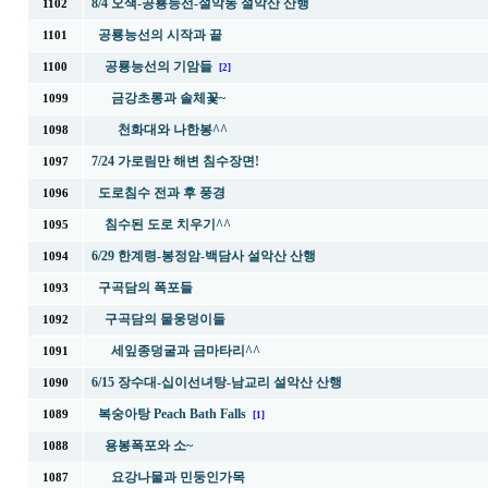
8/4 오색-공룡능선-설악동 설악산 산행
1102
공룡능선의 시작과 끝
1101
공룡능선의 기암들
1100
[2]
금강초롱과 솔체꽃~
1099
천화대와 나한봉^^
1098
7/24 가로림만 해변 침수장면!
1097
도로침수 전과 후 풍경
1096
침수된 도로 치우기^^
1095
6/29 한계령-봉정암-백담사 설악산 산행
1094
구곡담의 폭포들
1093
구곡담의 물웅덩이들
1092
세잎종덩굴과 금마타리^^
1091
6/15 장수대-십이선녀탕-남교리 설악산 산행
1090
복숭아탕 Peach Bath Falls
1089
[1]
용봉폭포와 소~
1088
요강나물과 민둥인가목
1087