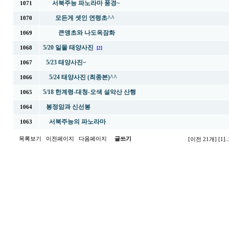
서북주능 파노라마 풍경~
1071
모든게 셋인 연령초^^
1070
큰앵초와 나도옥잠화
1069
5/20 일몰 태양사진
1068
[2]
5/23 태양사진~
1067
5/24 태양사진 (최종본)^^
1066
5/18 한계령-대청-오색 설악산 산행
1065
봉정암과 신선봉
1064
서북주능의 파노라마
1063
목록보기
이전페이지
다음페이지
글쓰기
[이전 21개]
[1]
..