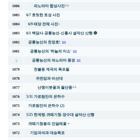
파노라마 합성사진^^
1086
6/7 흐릿한 토성 사진
1085
6/9 태양 전체 사진~
1084
6/1 백담사-공룡능선-신흥사 설악산 산행 🔵
1083
공룡능선의 천정호!
1082
[2]
공룡능선의 '하늘의 미소'
1081
[2]
공룡능선의 파노라마 풍경
[2]
천불동 계곡의 폭포들
1079
귀면암과 비선대
1078
난쟁이붓꽃과 돌단풍^^
1077
5/31 가로림만의 은하수
1076
가로림만의 은하수 (2)
1075
5/25 한계령-귀떼기청-장수대 설악산 산행
1074
귀떼기청봉의 진달래꽃 +
1073
기암괴석과 대승폭포
1072