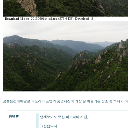
-
Download #2
:
pn_20130601sr_st2.jpg (373.6 KB)
, Download : 3
공룡능선이야말로 파노라마 포맷의 풍경사진이 가장 잘 어울리는 장소 중 하나가 
안병훈
언제보아도 멋진 파노라마 사진,
그립습니다.