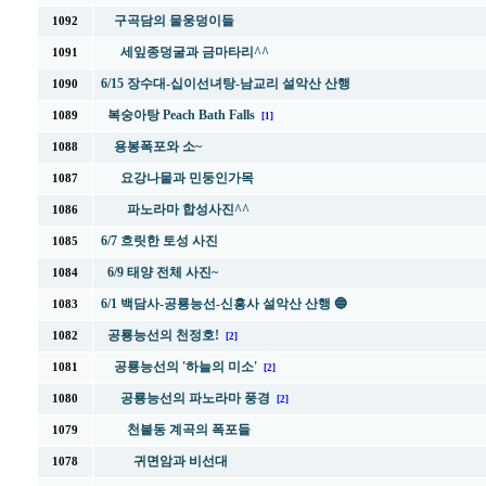
구곡담의 물웅덩이들
1092
세잎종덩굴과 금마타리^^
1091
6/15 장수대-십이선녀탕-남교리 설악산 산행
1090
복숭아탕 Peach Bath Falls
1089
[1]
용봉폭포와 소~
1088
요강나물과 민둥인가목
1087
파노라마 합성사진^^
1086
6/7 흐릿한 토성 사진
1085
6/9 태양 전체 사진~
1084
6/1 백담사-공룡능선-신흥사 설악산 산행 🔵
1083
공룡능선의 천정호!
1082
[2]
공룡능선의 '하늘의 미소'
1081
[2]
공룡능선의 파노라마 풍경
1080
[2]
천불동 계곡의 폭포들
1079
귀면암과 비선대
1078