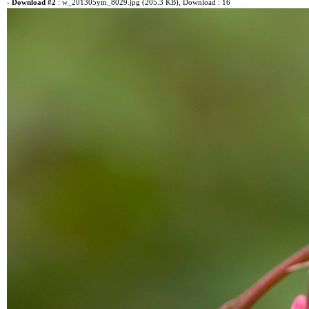
-
Download #2
:
w_201305ym_8029.jpg (205.3 KB)
, Download : 16