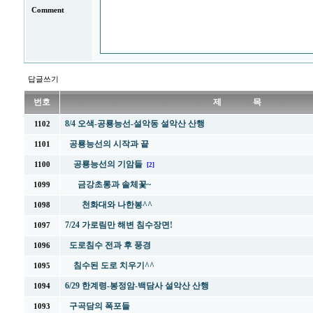
Comment
답글쓰기
번호
제 목
8/4 오색-공룡능선-설악동 설악산 산행
1102
공룡능선의 시작과 끝
1101
공룡능선의 기암들
1100
[2]
금강초롱과 솔체꽃~
1099
천화대와 나한봉^^
1098
7/24 가로림만 해변 침수장면!
1097
도로침수 전과 후 풍경
1096
침수된 도로 치우기^^
1095
6/29 한계령-봉정암-백담사 설악산 산행
1094
구곡담의 폭포들
1093