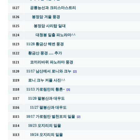
공룡능선과 크리스마스트리
1127
봉정암 겨울 풍경
1126
봉정암 사리탑 일대
1125
대청봉 일출 파노라마^^
1124
11/28 황금산 해변 풍경
1123
황금산 풍경 ..... 추가
1122
코끼리바위 파노라마 풍경
1121
11/17 남산에서 로니와 크누
1120
[2]
로니 크누 커플 사진^^
1119
11/13 가로림만의 황혼~
1118
[3]
11/20 팔봉산과 대우도
1117
11/27 팔봉산과 대우도
1116
10/17 가로림만 벌천포의 일몰
1115
[2]
10/23 오지리의 일몰
1114
10/24 오지리의 일몰
1113