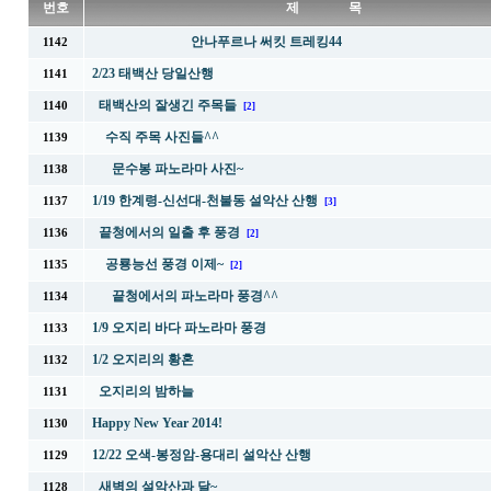
번호
제 목
안나푸르나 써킷 트레킹44
1142
2/23 태백산 당일산행
1141
태백산의 잘생긴 주목들
1140
[2]
수직 주목 사진들^^
1139
문수봉 파노라마 사진~
1138
1/19 한계령-신선대-천불동 설악산 산행
1137
[3]
끝청에서의 일출 후 풍경
1136
[2]
공룡능선 풍경 이제~
1135
[2]
끝청에서의 파노라마 풍경^^
1134
1/9 오지리 바다 파노라마 풍경
1133
1/2 오지리의 황혼
1132
오지리의 밤하늘
1131
Happy New Year 2014!
1130
12/22 오색-봉정암-용대리 설악산 산행
1129
새벽의 설악산과 달~
1128