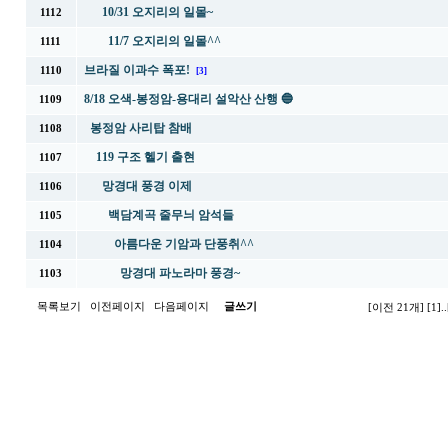
10/31 오지리의 일몰~
1112
11/7 오지리의 일몰^^
1111
브라질 이과수 폭포!
1110
[3]
8/18 오색-봉정암-용대리 설악산 산행 🔵
1109
봉정암 사리탑 참배
1108
119 구조 헬기 출현
1107
망경대 풍경 이제
1106
백담계곡 줄무늬 암석들
1105
아름다운 기암과 단풍취^^
1104
망경대 파노라마 풍경~
1103
목록보기
이전페이지
다음페이지
글쓰기
[이전 21개]
[1]
..