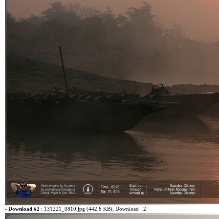
-
Download #2
:
131221_0810.jpg (442.6 KB)
, Download : 2