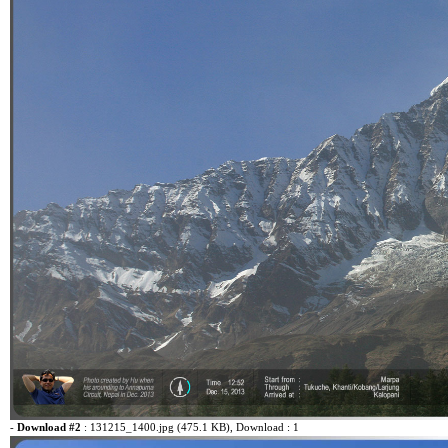
-
Download #2
:
131215_1400.jpg (475.1 KB)
, Download : 1