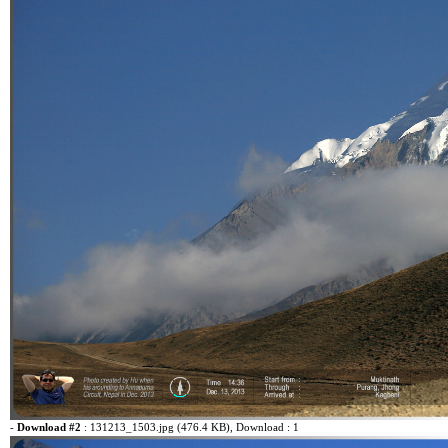
-
Download #2
:
131213_1503.jpg (476.4 KB)
, Download : 1