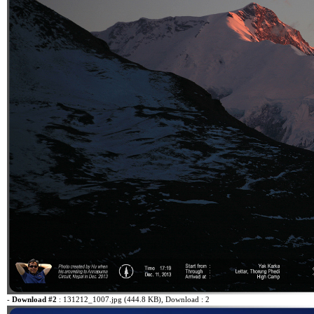
-
Download #2
:
131212_1007.jpg (444.8 KB)
, Download : 2