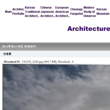
안나푸르나 써킷 트레킹19
안병훈
-
Download #1
:
131210_1243.jpg (444.7 KB)
, Download : 4