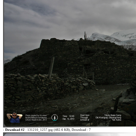
-
Download #2
:
131210_1257.jpg (482.6 KB)
, Download : 7