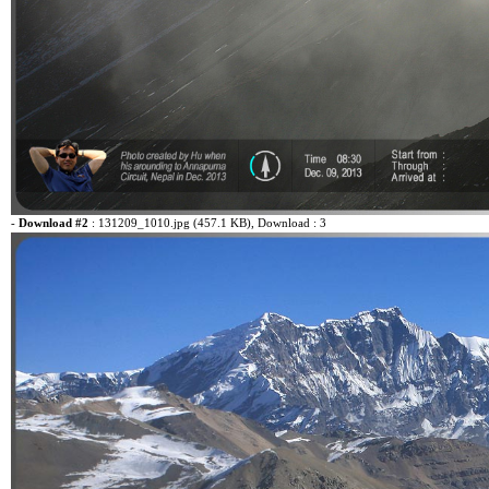
-
Download #2
:
131209_1010.jpg (457.1 KB)
, Download : 3