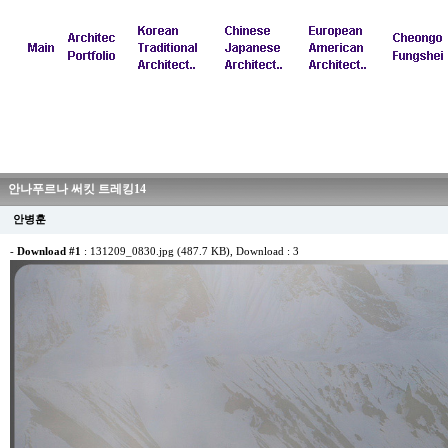
안나푸르나 써킷 트레킹14
안병훈
-
Download #1
:
131209_0830.jpg (487.7 KB)
, Download : 3