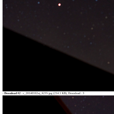
-
Download #2
:
c_20140102oj_6235.jpg (214.1 KB)
, Download : 3