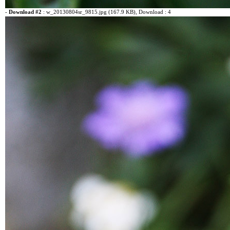
-
Download #2
:
w_20130804sr_9815.jpg (167.9 KB)
, Download : 4