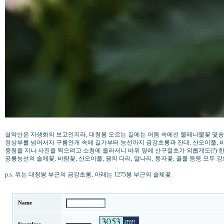
설악산은 자생화의 보고인지라, 대청봉 오르는 길에는 어둠 속에선 물레나물꽃 몇송
정상부를 넘어서자 구름안개 속에 길가부터 능선까지 금강초롱과 잔대, 산오이풀,
중청을 지나 사진을 찍으려고 소청에 올라서니 바위 옆에 산구절초가 외롭게도(?) 
공룡능선의 솔체꽃, 바람꽃, 산오이풀, 꿩의 다리, 말나리, 동자꽃, 꿀풀 등등 모두
p.s. 위는 대청봉 부근의 금강초롱, 아래는 1275봉 부근의 솔체꽃.
Name