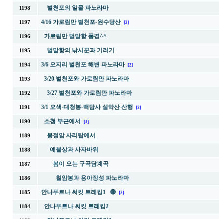
벌천포의 일몰 파노라마
1198
4/16 가로림만 벌천포-원수당산
1197
[2]
가로림만 벌말항 풍경^^
1196
벌말항의 낚시꾼과 기러기
1195
3/6 오지리 벌천포 해변 파노라마
1194
[2]
3/20 벌천포와 가로림만 파노라마
1193
3/27 벌천포와 가로림만 파노라마
1192
3/1 오색-대청봉-백담사 설악산 산행
1191
[2]
소청 부근에서
1190
[3]
봉정암 사리탑에서
1189
예불상과 사자바위
1188
봄이 오는 구곡담계곡
1187
칠암봉과 용아장성 파노라마
1186
안나푸르나 써킷 트레킹1 🔴
1185
[2]
안나푸르나 써킷 트레킹2
1184