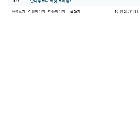
안나푸르나 써킷 트레킹3
1183
목록보기
이전페이지
다음페이지
글쓰기
[이전 21개]
[1]
..