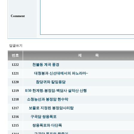
Comment
답글쓰기
번호
제 목
천불동 계곡 풍경
1222
대청봉과 신선대에서의 파노라마~
1221
참당귀와 칼잎용담
1220
8/30 한계령-봉정암-백담사 설악산 산행
1219
소청능선과 봉정암 현수막
1218
보물로 지정된 봉정암사리탑
1217
구곡담 쌍용폭포
1216
쌍용폭포와 다단폭
1215