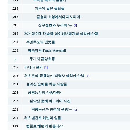
구곡담 폭포와 물줄기
1214
계곡에 쌓은 돌탑들
1213
끝청과 소청에서의 파노라마~
1212
산구절초와 수리취 ^^
1211
[2]
8/23 장수대-대승령-십이선녀탕계곡 설악산 산행
1210
무명폭포와 연못들
1209
복숭아탕 Peach Waterfall
1208
두가지 금강초롱
카나다 로키
1206
[2]
5/18 오색-공룡능선-백담사 설악산 산행
1205
[7]
설악산 운해를 찍는 사람들
1204
공룡능선의 산솜다리~
1203
설악산 운해 파노라마 사진
1202
공룡능선과 만경대 풍광^^
1201
[1]
5/15 벌천포 해변의 일몰~
1200
벌천포 해변의 민들레^^
1199