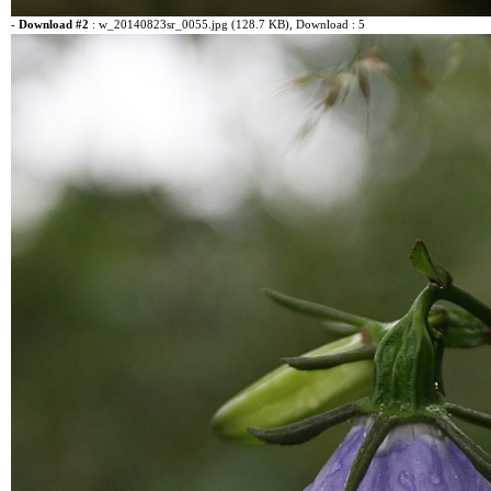
-
Download #2
:
w_20140823sr_0055.jpg (128.7 KB)
, Download : 5