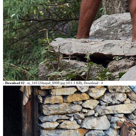
-
Download #2
:
m_141124nepal_6908.jpg (411.1 KB)
, Download : 4