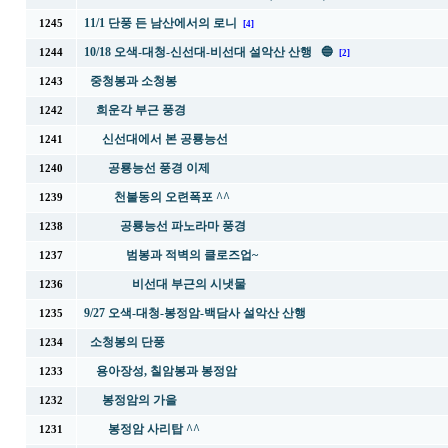
11/1 단풍 든 남산에서의 로니
1245
[4]
10/18 오색-대청-신선대-비선대 설악산 산행 🔵
1244
[2]
중청봉과 소청봉
1243
희운각 부근 풍경
1242
신선대에서 본 공룡능선
1241
공룡능선 풍경 이제
1240
천불동의 오련폭포 ^^
1239
공룡능선 파노라마 풍경
1238
범봉과 적벽의 클로즈업~
1237
비선대 부근의 시냇물
1236
9/27 오색-대청-봉정암-백담사 설악산 산행
1235
소청봉의 단풍
1234
용아장성, 칠암봉과 봉정암
1233
봉정암의 가을
1232
봉정암 사리탑 ^^
1231