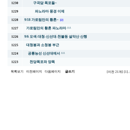
구곡담 폭포들~
1230
파노라마 풍경 이제
1229
9/18 가로림만의 황혼~
1228
[2]
가로림만의 황혼 파노라마 ^^
1227
9/6 오색-대청-신선대-천불동 설악산 산행
1226
대청봉과 소청봉 부근
1225
공룡능선 신선대에서 ^^
1224
천당폭포와 양폭
1223
목록보기
이전페이지
다음페이지
글쓰기
[이전 21개]
[1]
..