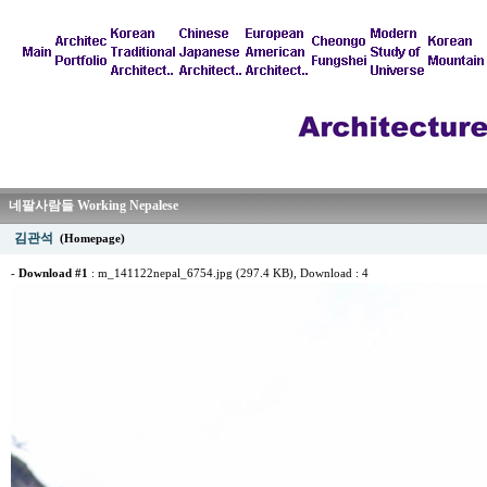
네팔사람들 Working Nepalese
김관석
(Homepage)
-
Download #1
:
m_141122nepal_6754.jpg (297.4 KB)
, Download : 4