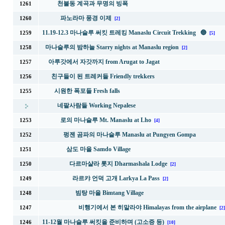
천불동 계곡과 무명의 빙폭
1261
파노라마 풍경 이제
1260
[2]
11.19-12.3 마나슬루 써킷 트레킹 Manaslu Circuit Trekking 🔵
1259
[5]
마나슬루의 밤하늘 Starry nights at Manaslu region
1258
[2]
아루갓에서 자갓까지 from Arugat to Jagat
1257
친구들이 된 트레커들 Friendly trekkers
1256
시원한 폭포들 Fresh falls
1255
네팔사람들 Working Nepalese
로의 마나슬루 Mt. Manaslu at Lho
1253
[4]
펑젠 곰파의 마나슬루 Manaslu at Pungyen Gompa
1252
삼도 마을 Samdo Village
1251
다르마샬라 롯지 Dharmashala Lodge
1250
[2]
라르캬 언덕 고개 Larkya La Pass
1249
[2]
빔탕 마을 Bimtang Village
1248
비행기에서 본 히말라야 Himalayas from the airplane
1247
[2]
11-12월 마나슬루 써킷을 준비하며 (고소증 등)
1246
[10]