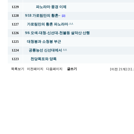
파노라마 풍경 이제
1229
9/18 가로림만의 황혼~
1228
[2]
가로림만의 황혼 파노라마 ^^
1227
9/6 오색-대청-신선대-천불동 설악산 산행
1226
대청봉과 소청봉 부근
1225
공룡능선 신선대에서 ^^
1224
천당폭포와 양폭
1223
목록보기
이전페이지
다음페이지
글쓰기
[이전 21개]
[1]
..