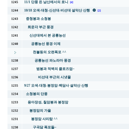
11/1 단풍 든 남산에서의 로니
1245
[4]
10/18 오색-대청-신선대-비선대 설악산 산행 🔵
1244
[2]
중청봉과 소청봉
1243
희운각 부근 풍경
1242
신선대에서 본 공룡능선
1241
공룡능선 풍경 이제
1240
천불동의 오련폭포 ^^
공룡능선 파노라마 풍경
1238
범봉과 적벽의 클로즈업~
1237
비선대 부근의 시냇물
1236
9/27 오색-대청-봉정암-백담사 설악산 산행
1235
소청봉의 단풍
1234
용아장성, 칠암봉과 봉정암
1233
봉정암의 가을
1232
봉정암 사리탑 ^^
1231
구곡담 폭포들~
1230