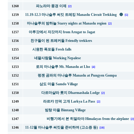
파노라마 풍경 이제
1260
[2]
11.19-12.3 마나슬루 써킷 트레킹 Manaslu Circuit Trekking 🔵
1259
[5]
마나슬루의 밤하늘 Starry nights at Manaslu region
1258
[2]
아루갓에서 자갓까지 from Arugat to Jagat
1257
친구들이 된 트레커들 Friendly trekkers
1256
시원한 폭포들 Fresh falls
1255
네팔사람들 Working Nepalese
1254
로의 마나슬루 Mt. Manaslu at Lho
1253
[4]
펑젠 곰파의 마나슬루 Manaslu at Pungyen Gompa
1252
삼도 마을 Samdo Village
1251
다르마샬라 롯지 Dharmashala Lodge
1250
[2]
라르캬 언덕 고개 Larkya La Pass
1249
[2]
빔탕 마을 Bimtang Village
1248
비행기에서 본 히말라야 Himalayas from the airplane
1247
[2]
11-12월 마나슬루 써킷을 준비하며 (고소증 등)
1246
[10]