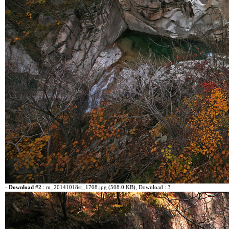
-
Download #2
:
m_20141018sr_1708.jpg (508.0 KB)
, Download : 3