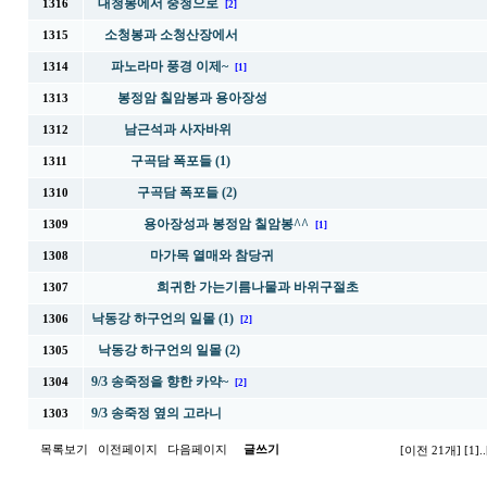
대청봉에서 중청으로
1316
[2]
소청봉과 소청산장에서
1315
파노라마 풍경 이제~
1314
[1]
봉정암 칠암봉과 용아장성
1313
남근석과 사자바위
1312
구곡담 폭포들 (1)
1311
구곡담 폭포들 (2)
1310
용아장성과 봉정암 칠암봉^^
1309
[1]
마가목 열매와 참당귀
1308
희귀한 가는기름나물과 바위구절초
1307
낙동강 하구언의 일몰 (1)
1306
[2]
낙동강 하구언의 일몰 (2)
1305
9/3 송죽정을 향한 카약~
1304
[2]
9/3 송죽정 옆의 고라니
1303
목록보기
이전페이지
다음페이지
글쓰기
[이전 21개]
[1]
..