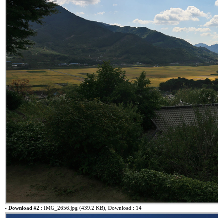
-
Download #2
:
IMG_2656.jpg (439.2 KB)
, Download : 14