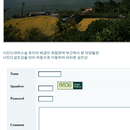
사진1) 대하소설 토지의 배경인 최참판댁 부근에서 본 악양들판
사진2) 섬진강을 따라 하동으로 이동하며 바라본 섬진강
Name
Spamfree
Password
Comment