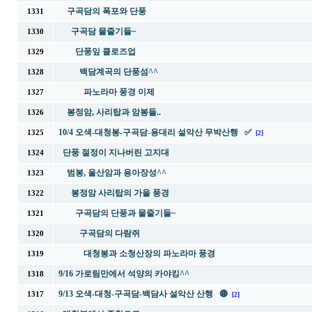
구곡담의 폭포와 단풍
1331
구곡담 물줄기들~
1330
단풍잎 클로즈업
1329
백담계곡의 단풍섬^^
1328
파노라마 풍경 이제
1327
봉정암, 사리탑과 암봉들..
1326
10/4 오색-대청봉-구곡담-용대리 설악산 무박산행 ✅
1325
[2]
단풍 절정이 지나버린 고지대
1324
범봉, 울산암과 용아장성^^
1323
봉정암 사리탑의 가을 풍경
1322
구곡담의 단풍과 물줄기들~
1321
구곡담의 다람쥐
1320
대청봉과 소청산장의 파노라마 풍경
1319
9/16 가로림만에서 석양의 카야킹^^
1318
9/13 오색-대청-구곡담-백담사 설악산 산행 🔴
1317
[2]