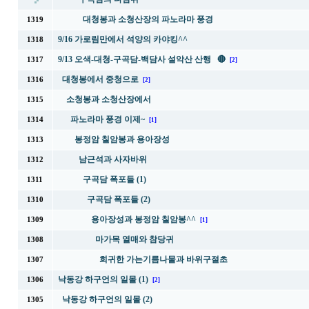
대청봉과 소청산장의 파노라마 풍경
1319
9/16 가로림만에서 석양의 카야킹^^
1318
9/13 오색-대청-구곡담-백담사 설악산 산행 🔴
1317
[2]
대청봉에서 중청으로
1316
[2]
소청봉과 소청산장에서
1315
파노라마 풍경 이제~
1314
[1]
봉정암 칠암봉과 용아장성
1313
남근석과 사자바위
1312
구곡담 폭포들 (1)
1311
구곡담 폭포들 (2)
1310
용아장성과 봉정암 칠암봉^^
1309
[1]
마가목 열매와 참당귀
1308
희귀한 가는기름나물과 바위구절초
1307
낙동강 하구언의 일몰 (1)
1306
[2]
낙동강 하구언의 일몰 (2)
1305