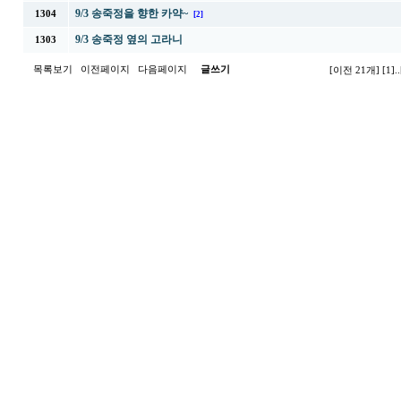
9/3 송죽정을 향한 카약~
1304
[2]
9/3 송죽정 옆의 고라니
1303
목록보기
이전페이지
다음페이지
글쓰기
[이전 21개]
[1]
..