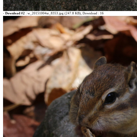
-
Download #2
:
w_20151004sr_8353.jpg (247.8 KB)
, Download : 16