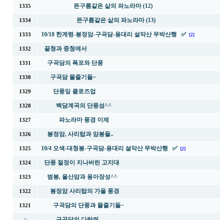
뜬구름같은 삶의 파노라마 (12)
1335
뜬구름같은 삶의 파노라마 (13)
1334
10/18 한계령-봉정암-구곡담-용대리 설악산 무박산행 ✅
1333
[2]
끝청과 중청에서
1332
구곡담의 폭포와 단풍
1331
구곡담 물줄기들~
1330
단풍잎 클로즈업
1329
백담계곡의 단풍섬^^
1328
파노라마 풍경 이제
1327
봉정암, 사리탑과 암봉들..
1326
10/4 오색-대청봉-구곡담-용대리 설악산 무박산행 ✅
1325
[2]
단풍 절정이 지나버린 고지대
1324
범봉, 울산암과 용아장성^^
1323
봉정암 사리탑의 가을 풍경
1322
구곡담의 단풍과 물줄기들~
1321
구곡담의 다람쥐