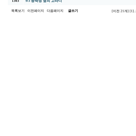
9/3 송죽정 옆의 고라니
1303
목록보기
이전페이지
다음페이지
글쓰기
[이전 21개]
[1]
..