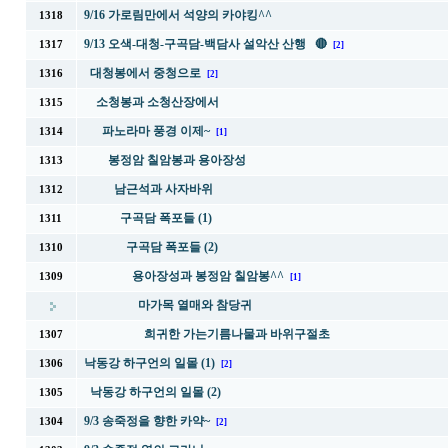
9/16 가로림만에서 석양의 카야킹^^
1318
9/13 오색-대청-구곡담-백담사 설악산 산행 🔴
1317
[2]
대청봉에서 중청으로
1316
[2]
소청봉과 소청산장에서
1315
파노라마 풍경 이제~
1314
[1]
봉정암 칠암봉과 용아장성
1313
남근석과 사자바위
1312
구곡담 폭포들 (1)
1311
구곡담 폭포들 (2)
1310
용아장성과 봉정암 칠암봉^^
1309
[1]
마가목 열매와 참당귀
희귀한 가는기름나물과 바위구절초
1307
낙동강 하구언의 일몰 (1)
1306
[2]
낙동강 하구언의 일몰 (2)
1305
9/3 송죽정을 향한 카약~
1304
[2]