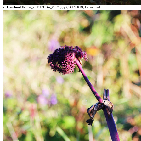
-
Download #2
:
w_20150913sr_8179.jpg (341.9 KB)
, Download : 10