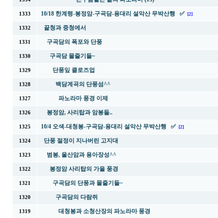
10/18 한계령-봉정암-구곡담-용대리 설악산 무박산행 ✅
1333
[2]
끝청과 중청에서
1332
구곡담의 폭포와 단풍
1331
구곡담 물줄기들~
1330
단풍잎 클로즈업
1329
백담계곡의 단풍섬^^
1328
파노라마 풍경 이제
1327
봉정암, 사리탑과 암봉들..
1326
10/4 오색-대청봉-구곡담-용대리 설악산 무박산행 ✅
1325
[2]
단풍 절정이 지나버린 고지대
1324
범봉, 울산암과 용아장성^^
1323
봉정암 사리탑의 가을 풍경
1322
구곡담의 단풍과 물줄기들~
1321
구곡담의 다람쥐
1320
대청봉과 소청산장의 파노라마 풍경
1319