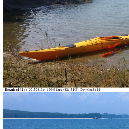
-
Download #2
:
s_20150813oj_160431.jpg (421.5 KB)
, Download : 14