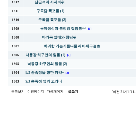
남근석과 사자바위
1312
구곡담 폭포들 (1)
1311
구곡담 폭포들 (2)
1310
용아장성과 봉정암 칠암봉^^
1309
[1]
마가목 열매와 참당귀
1308
희귀한 가는기름나물과 바위구절초
1307
낙동강 하구언의 일몰 (1)
1306
[2]
낙동강 하구언의 일몰 (2)
1305
9/3 송죽정을 향한 카약~
1304
[2]
9/3 송죽정 옆의 고라니
1303
목록보기
이전페이지
다음페이지
글쓰기
[이전 21개]
[1]
..