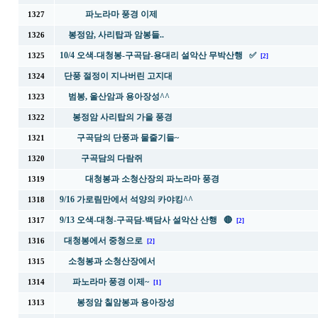
파노라마 풍경 이제
1327
봉정암, 사리탑과 암봉들..
1326
10/4 오색-대청봉-구곡담-용대리 설악산 무박산행 ✅
1325
[2]
단풍 절정이 지나버린 고지대
1324
범봉, 울산암과 용아장성^^
1323
봉정암 사리탑의 가을 풍경
1322
구곡담의 단풍과 물줄기들~
1321
구곡담의 다람쥐
1320
대청봉과 소청산장의 파노라마 풍경
1319
9/16 가로림만에서 석양의 카야킹^^
1318
9/13 오색-대청-구곡담-백담사 설악산 산행 🔴
1317
[2]
대청봉에서 중청으로
1316
[2]
소청봉과 소청산장에서
1315
파노라마 풍경 이제~
1314
[1]
봉정암 칠암봉과 용아장성
1313