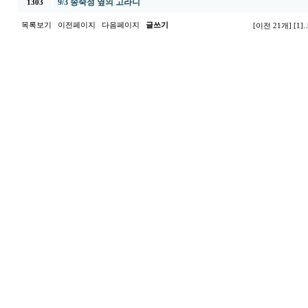
9/3 송죽정 옆의 고라니
1303
목록보기
이전페이지
다음페이지
글쓰기
[이전 21개]
[1]
..