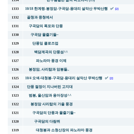
뜬구름같은 삶의 파노라마 (13)
1334
10/18 한계령-봉정암-구곡담-용대리 설악산 무박산행 ✅
1333
[2]
끝청과 중청에서
1332
구곡담의 폭포와 단풍
1331
구곡담 물줄기들~
1330
단풍잎 클로즈업
1329
백담계곡의 단풍섬^^
1328
파노라마 풍경 이제
1327
봉정암, 사리탑과 암봉들..
1326
10/4 오색-대청봉-구곡담-용대리 설악산 무박산행 ✅
1325
[2]
단풍 절정이 지나버린 고지대
1324
범봉, 울산암과 용아장성^^
1323
봉정암 사리탑의 가을 풍경
1322
구곡담의 단풍과 물줄기들~
1321
구곡담의 다람쥐
1320
대청봉과 소청산장의 파노라마 풍경
1319