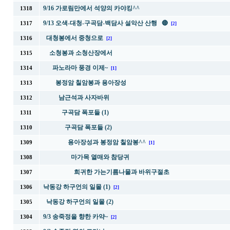
9/16 가로림만에서 석양의 카야킹^^
1318
9/13 오색-대청-구곡담-백담사 설악산 산행 🔴
1317
[2]
대청봉에서 중청으로
1316
[2]
소청봉과 소청산장에서
1315
파노라마 풍경 이제~
1314
[1]
봉정암 칠암봉과 용아장성
1313
남근석과 사자바위
1312
구곡담 폭포들 (1)
1311
구곡담 폭포들 (2)
1310
용아장성과 봉정암 칠암봉^^
1309
[1]
마가목 열매와 참당귀
1308
희귀한 가는기름나물과 바위구절초
1307
낙동강 하구언의 일몰 (1)
1306
[2]
낙동강 하구언의 일몰 (2)
1305
9/3 송죽정을 향한 카약~
1304
[2]