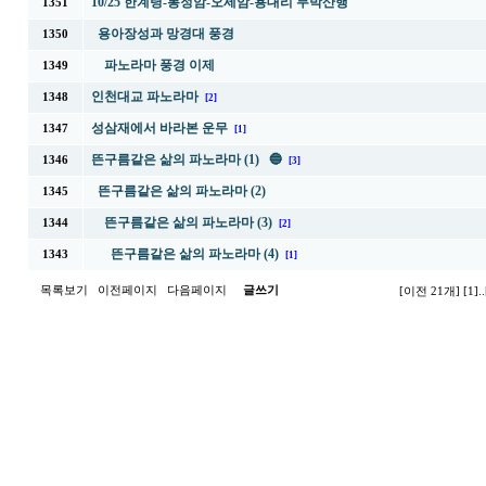
10/25 한계령-봉정암-오세암-용대리 무박산행
1351
용아장성과 망경대 풍경
1350
파노라마 풍경 이제
1349
인천대교 파노라마
1348
[2]
성삼재에서 바라본 운무
1347
[1]
뜬구름같은 삶의 파노라마 (1) 🔵
1346
[3]
뜬구름같은 삶의 파노라마 (2)
1345
뜬구름같은 삶의 파노라마 (3)
1344
[2]
뜬구름같은 삶의 파노라마 (4)
1343
[1]
목록보기
이전페이지
다음페이지
글쓰기
[이전 21개]
[1]
..