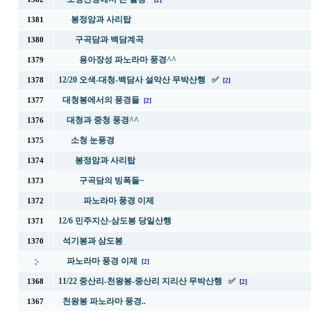
[2]
봉정암과 사리탑
1381
구곡담과 백담계곡
1380
용아장성 파노라마 풍경^^
1379
12/20 오색-대청-백담사 설악산 무박산행 ✅
1378
[2]
대청봉에서의 풍경들
1377
[2]
대청과 중청 풍경^^
1376
소청 눈풍경
1375
봉정암과 사리탑
1374
구곡담의 빙폭들~
1373
파노라마 풍경 이제
1372
12/6 민주지산-삼도봉 당일산행
1371
석기봉과 삼도봉
1370
파노라마 풍경 이제
[2]
11/22 중산리-천왕봉-중산리 지리산 무박산행 ✅
1368
[2]
천왕봉 파노라마 풍경..
1367