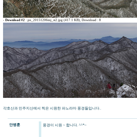
-
Download #2
:
pn_20151206mj_st2.jpg (417.1 KB)
, Download : 8
각호산과 민주지산에서 찍은 시원한 파노라마 풍경들입니다..
안병훈
풍경이 시원 ~ 합니다. ^^*~