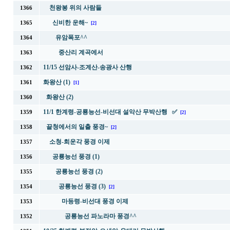
천왕봉 위의 사람들
1366
신비한 운해~
1365
[2]
유암폭포^^
1364
중산리 계곡에서
1363
11/15 선암사-조계산-송광사 산행
1362
화왕산 (1)
1361
[1]
화왕산 (2)
1360
11/1 한계령-공룡능선-비선대 설악산 무박산행 ✅
1359
[2]
끝청에서의 일출 풍경~
1358
[2]
소청-희운각 풍경 이제
1357
공룡능선 풍경 (1)
1356
공룡능선 풍경 (2)
1355
공룡능선 풍경 (3)
1354
[2]
마등령-비선대 풍경 이제
1353
공룡능선 파노라마 풍경^^
1352